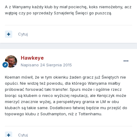
A z Wanyamy każdy klub by miał pociechę, koks niemożebny, acz
wątpię czy po sprzedaży Sznajderlę Święci go puszczą.
Cytuj
Hawkeye
Napisano
24 Sierpnia 2015
Koeman mówił, że w tym okienku żaden gracz już Świętych nie
opuści. Nie widzę też powodu, dla którego Wanyama miałby
próbować forsować taki transfer. Spurs może i ogólnie rzecz
biorąc są klubem o nieco wyższej reputacji, ale Kenijczyk może
mierzyć znacznie wyżej, a perspektywy grania w LM w obu
klubach są takie same. Dodatkowo łatwiej będzie mu przejść do
topowego klubu z Southampton, niż z Tottenhamu.
Cytuj