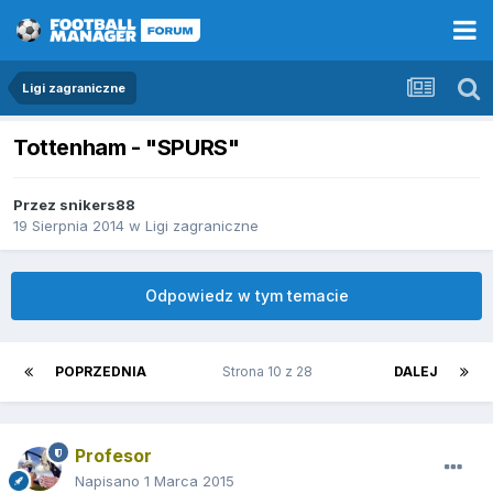
Ligi zagraniczne
Tottenham - "SPURS"
Przez
snikers88
19 Sierpnia 2014
w
Ligi zagraniczne
Odpowiedz w tym temacie
POPRZEDNIA
Strona 10 z 28
DALEJ
Profesor
Napisano
1 Marca 2015