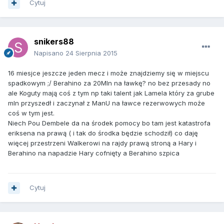
Cytuj
snikers88
Napisano
24 Sierpnia 2015
16 miesjce jeszcze jeden mecz i może znajdziemy się w miejscu
spadkowym ;/ Berahino za 20Mln na ławkę? no bez przesady no
ale Koguty mają coś z tym np taki talent jak Lamela który za grube
mln przyszedł i zaczynał z ManU na ławce rezerwowych może
coś w tym jest.
Niech Pou Dembele da na środek pomocy bo tam jest katastrofa
eriksena na prawą ( i tak do środka będzie schodził) co daję
więcej przestrzeni Walkerowi na rajdy prawą stroną a Hary i
Berahino na napadzie Hary cofnięty a Berahino szpica
Cytuj