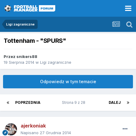
Ligi zagraniczne
Tottenham - "SPURS"
Przez
snikers88
19 Sierpnia 2014
w
Ligi zagraniczne
Odpowiedz w tym temacie
POPRZEDNIA
Strona 9 z 28
DALEJ
ajerkoniak
Napisano
27 Grudnia 2014