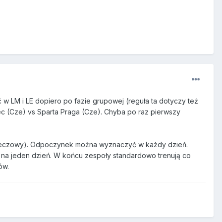
 w LM i LE dopiero po fazie grupowej (reguła ta dotyczy też
ec (Cze) vs Sparta Praga (Cze). Chyba po raz pierwszy
 + meczowy). Odpoczynek można wyznaczyć w każdy dzień.
 na jeden dzień. W końcu zespoły standardowo trenują co
ów.