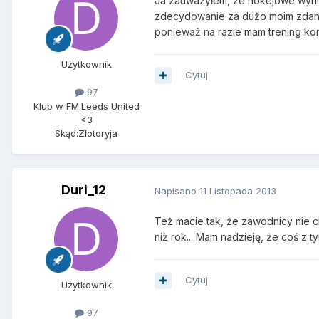
Ja zauważyłem, że hokejowe wyniki 
zdecydowanie za dużo moim zdanie
ponieważ na razie mam trening kon
Użytkownik
Cytuj
97
Klub w FM:
Leeds United
<3
Skąd:
Złotoryja
Duri_12
Napisano
11 Listopada 2013
Też macie tak, że zawodnicy nie c
niż rok... Mam nadzieję, że coś z t
Cytuj
Użytkownik
97