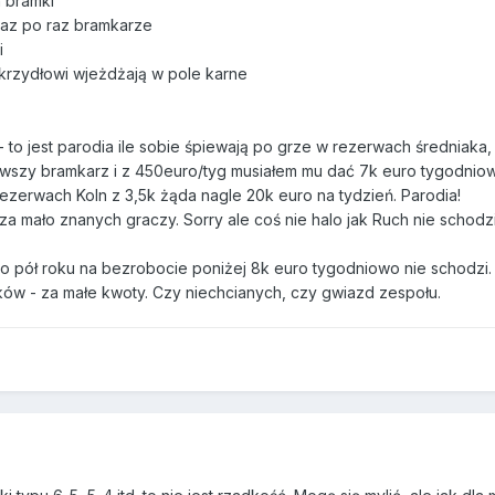
 bramki
 raz po raz bramkarze
i
skrzydłowi wjeżdżają w pole karne
- to jest parodia ile sobie śpiewają po grze w rezerwach średniak
rwszy bramkarz i z 450euro/tyg musiałem mu dać 7k euro tygodniowo
ezerwach Koln z 3,5k żąda nagle 20k euro na tydzień. Parodia!
 mało znanych graczy. Sorry ale coś nie halo jak Ruch nie schodzi p
 po pół roku na bezrobocie poniżej 8k euro tygodniowo nie schodzi.
ów - za małe kwoty. Czy niechcianych, czy gwiazd zespołu.