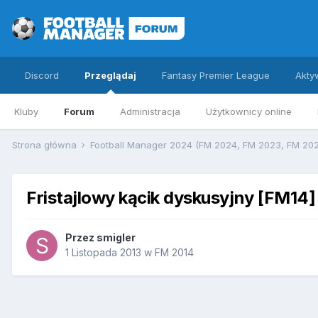
Discord
Przeglądaj
Fantasy Premier League
Akty
Kluby
Forum
Administracja
Użytkownicy online
Strona główna
Football Manager 2024 (FM 2024, FM 2023, FM 20
Fristajlowy kącik dyskusyjny [FM14]
Przez
smigler
1 Listopada 2013
w
FM 2014