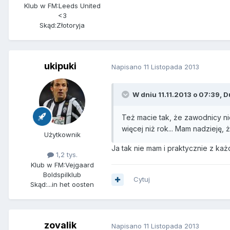
Klub w FM:
Leeds United
<3
Skąd:
Złotoryja
ukipuki
Napisano
11 Listopada 2013
W dniu 11.11.2013 o 07:39, D
Też macie tak, że zawodnicy ni
więcej niż rok... Mam nadzieję, 
Użytkownik
Ja tak nie mam i praktycznie z każ
1,2 tys.
Klub w FM:
Vejgaard
Boldspilklub
Cytuj
Skąd:
...in het oosten
zovalik
Napisano
11 Listopada 2013