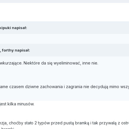
kipuki napisał:
 forthy napisał:
kurzające. Niektóre da się wyeliminować, inne nie.
ame czasem dziwne zachowania i zagrania nie decydują mimo wszyst
jest kilka minusów.
ja, choćby stało 2 typów przed pustą bramką i tak przywalą z ostr