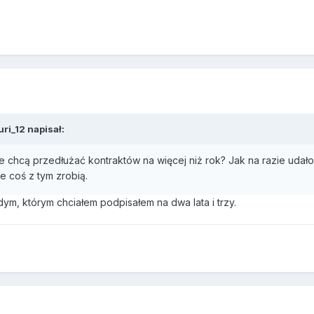
uri_12 napisał:
e chcą przedłużać kontraktów na więcej niż rok? Jak na razie udało
że coś z tym zrobią.
dym, którym chciałem podpisałem na dwa lata i trzy.