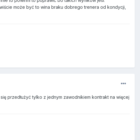
 mnie to powinni to poprawić bo takich wyników jest
iście może być to wina braku dobrego trenera od kondycji,
 się przedłużyć tylko z jednym zawodnikiem kontrakt na więcej