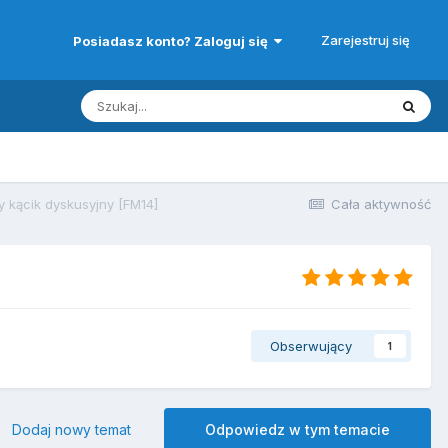
Zarejestruj się
Posiadasz konto? Zaloguj się
wy kącik dyskusyjny [FM14]
Cała aktywność
Obserwujący
1
Dodaj nowy temat
Odpowiedz w tym temacie