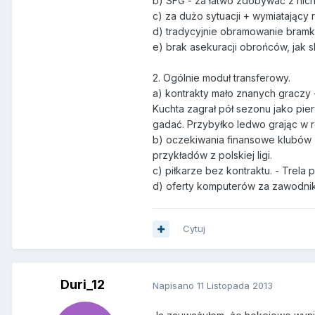
b) SFG - za łatwo zdobywać z nich
c) za dużo sytuacji + wymiatający
d) tradycyjnie obramowanie bramk
e) brak asekuracji obrońców, jak 
2. Ogólnie moduł transferowy.
a) kontrakty mało znanych graczy 
Kuchta zagrał pół sezonu jako pie
gadać. Przybyłko ledwo grając w r
b) oczekiwania finansowe klubów za
przykładów z polskiej ligi.
c) piłkarze bez kontraktu. - Trela
d) oferty komputerów za zawodnik
Cytuj
Duri_12
Napisano
11 Listopada 2013