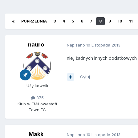
POPRZEDNIA
3
4
5
6
7
8
9
10
11
nauro
Napisano
10 Listopada 2013
nie, żadnych innych dodatkowych l
Cytuj
Użytkownik
375
Klub w FM:
Lowestoft
Town FC
Makk
Napisano
10 Listopada 2013