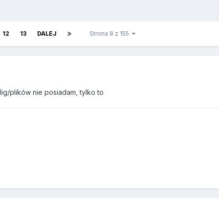
12
13
DALEJ
Strona 8 z 155
ig/plików nie posiadam, tylko to