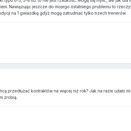
typu 6-5, 5-4 itd. to nie jest rzadkość. Mogę się mylić, ale jak dla
m. Nawiązując jeszcze do mojego ostatniego problemu to rzeczyw
dycji na 1 gwiazdkę gdyż mogę zatrudniać tylko trzech trenerów.
hcą przedłużać kontraktów na więcej niż rok? Jak na razie udało mi
ym zrobią.