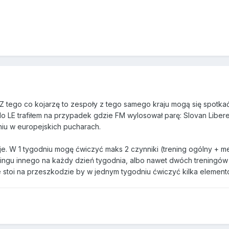
 Z tego co kojarzę to zespoły z tego samego kraju mogą się spotkać
do LE trafiłem na przypadek gdzie FM wylosował parę: Slovan Liber
niu w europejskich pucharach.
uje. W 1 tygodniu mogę ćwiczyć maks 2 czynniki (trening ogólny
ningu innego na każdy dzień tygodnia, albo nawet dwóch treningów
ie stoi na przeszkodzie by w jednym tygodniu ćwiczyć kilka element