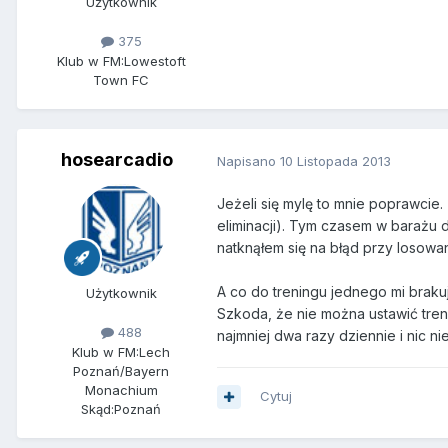
Użytkownik
375
Klub w FM:
Lowestoft
Town FC
hosearcadio
Napisano
10 Listopada 2013
Jeżeli się mylę to mnie poprawcie.
eliminacji). Tym czasem w barażu 
natknąłem się na błąd przy losowa
A co do treningu jednego mi brak
Użytkownik
Szkoda, że nie można ustawić tre
488
najmniej dwa razy dziennie i nic n
Klub w FM:
Lech
Poznań/Bayern
Monachium
Cytuj
Skąd:
Poznań