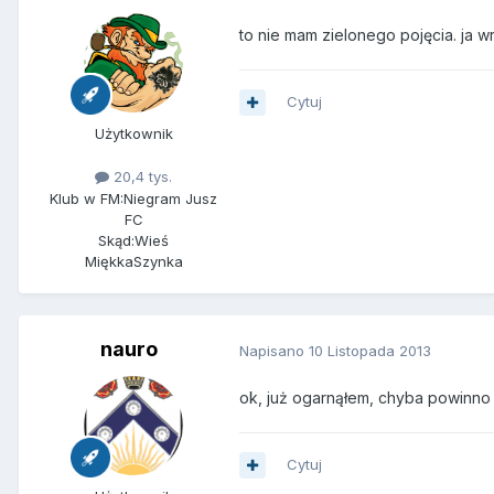
to nie mam zielonego pojęcia. ja wr
Cytuj
Użytkownik
20,4 tys.
Klub w FM:
Niegram Jusz
FC
Skąd:
Wieś
MiękkaSzynka
nauro
Napisano
10 Listopada 2013
ok, już ogarnąłem, chyba powinno 
Cytuj