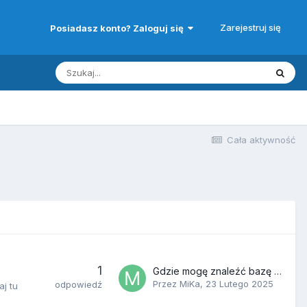
Zarejestruj się
Posiadasz konto? Zaloguj się
Cała aktywność
1
Gdzie mogę znaleźć bazę danych z wszystkimi polskimi klubami i ligami do Football Managera 2024?
Przez
MiKa
,
23 Lutego 2025
odpowiedź
aj tu