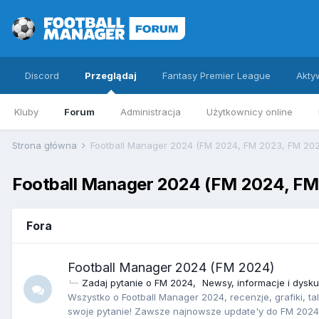
Discord
Przeglądaj
Fantasy Premier League
Akty
Kluby
Forum
Administracja
Użytkownicy online
Strona główna
Football Manager 2024 (FM 2024, FM 2023, FM 202
Football Manager 2024 (FM 2024, FM
Fora
Football Manager 2024 (FM 2024)
Zadaj pytanie o FM 2024
Newsy, informacje i dysk
Wszystko o Football Manager 2024, recenzje, grafiki, t
swoje pytanie! Zawsze najnowsze update'y do FM 2024