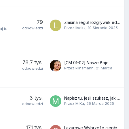
79
Zmiana reguł rozgrywek edytorem w trakcie gry - zadziała ?
Przez
lisekx
,
10 Sierpnia 2025
odpowiedzi
aj tu
78,7 tys.
[CM 01-02] Nasze Boje
Przez
klinsmann
,
21 Marca
odpowiedzi
3 tys.
Napisz tu, jeśli szukasz, jak odtworzyć grę rzeczywistego zawodnika
Przez
MiKa
,
26 Marca 2025
odpowiedzi
171 tys.
Lazurowe Wybrzeże ciepłe jak Stegna latem