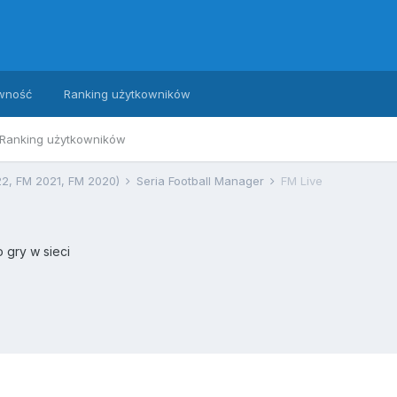
wność
Ranking użytkowników
Ranking użytkowników
22, FM 2021, FM 2020)
Seria Football Manager
FM Live
 gry w sieci