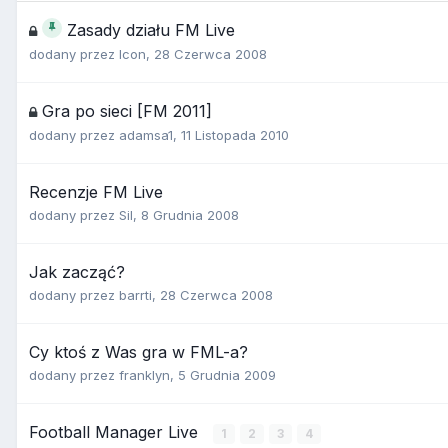
Zasady działu FM Live
dodany przez
Icon
,
28 Czerwca 2008
Gra po sieci [FM 2011]
dodany przez
adamsa1
,
11 Listopada 2010
Recenzje FM Live
dodany przez
Sil
,
8 Grudnia 2008
Jak zacząć?
dodany przez
barrti
,
28 Czerwca 2008
Cy ktoś z Was gra w FML-a?
dodany przez
franklyn
,
5 Grudnia 2009
Football Manager Live
1
2
3
4