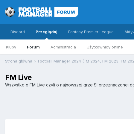
Discord
Przeglądaj
Fantasy Premier League
Akty
Kluby
Forum
Administracja
Użytkownicy online
Strona główna
Football Manager 2024 (FM 2024, FM 2023, FM 20
FM Live
Wszystko o FM Live czyli o najnowszej grze SI przeznaczonej do