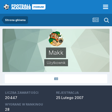
Strona główna
Makk
Użytkownik
LICZBA ZAWARTOŚCI
REJESTRACJA
20 447
25 Lutego 2007
WYGRANE W RANKINGU
28