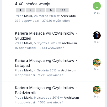
4:40, słońce wstaje
1
2
3
4
17
Przez
Makk
,
26 Marca 2016
w
Archiwum
337
odpowiedzi
37 920
wyświetleń
Kariera Miesiąca wg Czytelników -
Grudzień
Przez
Makk
,
5 Stycznia 2017
w
Archiwum
15
odpowiedzi
2 441
wyświetleń
Kariera Miesiąca wg Czytelników -
Listopad
Przez
Makk
,
4 Grudnia 2016
w
Archiwum
9
odpowiedzi
2 216
wyświetleń
Kariera Miesiąca wg Czytelników -
Październik
Przez
Makk
,
6 Listopada 2016
w
Archiwum
4
odpowiedzi
1 566
wyświetleń