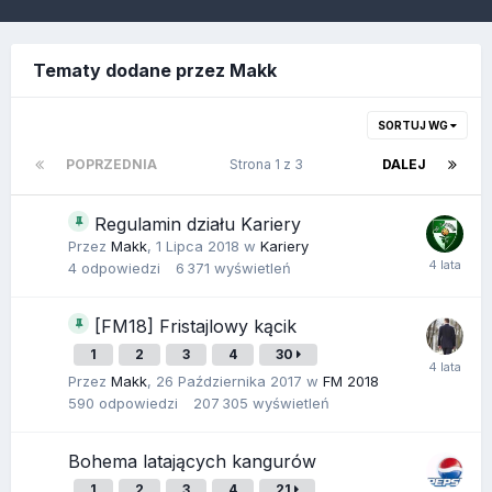
Tematy dodane przez Makk
SORTUJ WG
POPRZEDNIA
Strona 1 z 3
DALEJ
Regulamin działu Kariery
Przez
Makk
,
1 Lipca 2018
w
Kariery
4
odpowiedzi
6 371
wyświetleń
[FM18] Fristajlowy kącik
1
2
3
4
30
Przez
Makk
,
26 Października 2017
w
FM 2018
590
odpowiedzi
207 305
wyświetleń
Bohema latających kangurów
1
2
3
4
21