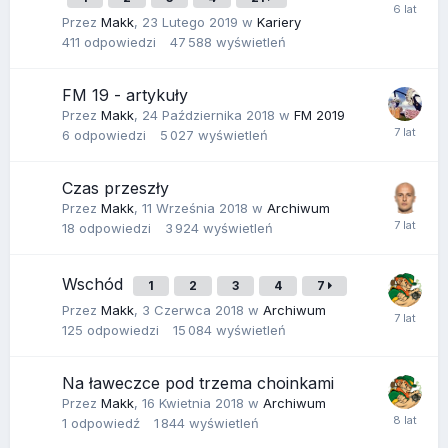
Przez
Makk
,
23 Lutego 2019
w
Kariery
411
odpowiedzi
47 588
wyświetleń
FM 19 - artykuły
Przez
Makk
,
24 Października 2018
w
FM 2019
6
odpowiedzi
5 027
wyświetleń
Czas przeszły
Przez
Makk
,
11 Września 2018
w
Archiwum
18
odpowiedzi
3 924
wyświetleń
Wschód
1
2
3
4
7
Przez
Makk
,
3 Czerwca 2018
w
Archiwum
125
odpowiedzi
15 084
wyświetleń
Na ławeczce pod trzema choinkami
Przez
Makk
,
16 Kwietnia 2018
w
Archiwum
1
odpowiedź
1 844
wyświetleń