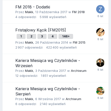
FM 2018 - Dodatki
Przez
Makk
,
13 Października 2017
w
FM 2018
4
odpowiedzi
5 998
wyświetleń
Fristajlowy Kącik [FM2015]
1
2
3
4
146
Przez
Makk
,
26 Października 2014
w
FM 2015
2 907
odpowiedzi
422 400
wyświetleń
Kariera Miesiąca wg Czytelników -
Wrzesień
Przez
Makk
,
3 Października 2017
w
Archiwum
12
odpowiedzi
1 851
wyświetleń
Kariera Miesiąca wg Czytelników -
Sierpień
Przez
Makk
,
6 Września 2017
w
Archiwum
6
odpowiedzi
2 140
wyświetleń