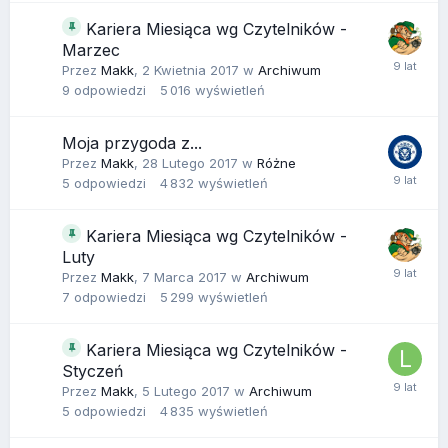
Kariera Miesiąca wg Czytelników -
Marzec
Przez
Makk
,
2 Kwietnia 2017
w
Archiwum
9
odpowiedzi
5 016
wyświetleń
Moja przygoda z...
Przez
Makk
,
28 Lutego 2017
w
Różne
5
odpowiedzi
4 832
wyświetleń
Kariera Miesiąca wg Czytelników -
Luty
Przez
Makk
,
7 Marca 2017
w
Archiwum
7
odpowiedzi
5 299
wyświetleń
Kariera Miesiąca wg Czytelników -
Styczeń
Przez
Makk
,
5 Lutego 2017
w
Archiwum
5
odpowiedzi
4 835
wyświetleń