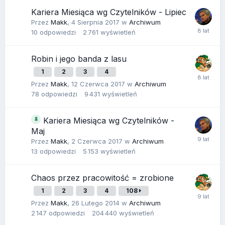
Kariera Miesiąca wg Czytelników - Lipiec
Przez
Makk
,
4 Sierpnia 2017
w
Archiwum
10
odpowiedzi
2 761
wyświetleń
Robin i jego banda z lasu
1
2
3
4
Przez
Makk
,
12 Czerwca 2017
w
Archiwum
78
odpowiedzi
9 431
wyświetleń
Kariera Miesiąca wg Czytelników -
Maj
Przez
Makk
,
2 Czerwca 2017
w
Archiwum
13
odpowiedzi
5 153
wyświetleń
Chaos przez pracowitość = zrobione
1
2
3
4
108
Przez
Makk
,
26 Lutego 2014
w
Archiwum
2 147
odpowiedzi
204 440
wyświetleń