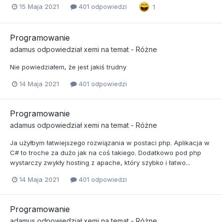
15 Maja 2021
401 odpowiedzi
1
Programowanie
adamus
odpowiedział
xemi
na temat -
Różne
Nie powiedziałem, że jest jakiś trudny
14 Maja 2021
401 odpowiedzi
Programowanie
adamus
odpowiedział
xemi
na temat -
Różne
Ja użyłbym łatwiejszego rozwiązania w postaci php. Aplikacja w
C# to troche za dużo jak na coś takiego. Dodatkowo pod php
wystarczy zwykły hosting z apache, który szybko i łatwo...
14 Maja 2021
401 odpowiedzi
Programowanie
adamus
odpowiedział
xemi
na temat -
Różne