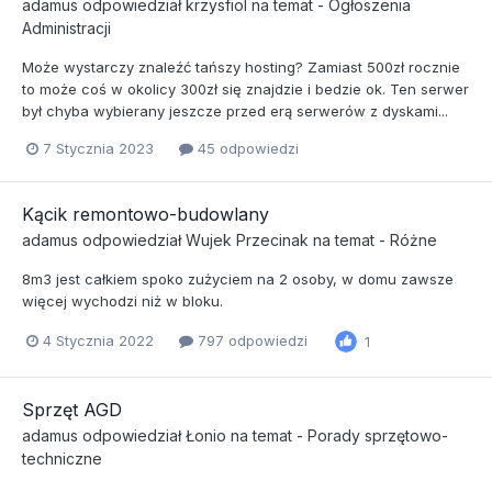
adamus
odpowiedział
krzysfiol
na temat -
Ogłoszenia
Administracji
Może wystarczy znaleźć tańszy hosting? Zamiast 500zł rocznie
to może coś w okolicy 300zł się znajdzie i bedzie ok. Ten serwer
był chyba wybierany jeszcze przed erą serwerów z dyskami...
7 Stycznia 2023
45 odpowiedzi
Kącik remontowo-budowlany
adamus
odpowiedział
Wujek Przecinak
na temat -
Różne
8m3 jest całkiem spoko zużyciem na 2 osoby, w domu zawsze
więcej wychodzi niż w bloku.
4 Stycznia 2022
797 odpowiedzi
1
Sprzęt AGD
adamus
odpowiedział
Łonio
na temat -
Porady sprzętowo-
techniczne