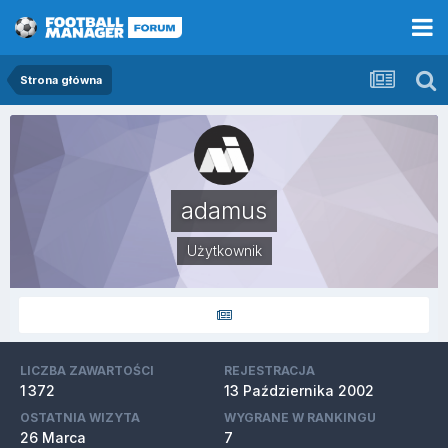
Strona główna
adamus
Użytkownik
LICZBA ZAWARTOŚCI
REJESTRACJA
1 372
13 Października 2002
OSTATNIA WIZYTA
WYGRANE W RANKINGU
26 Marca
7