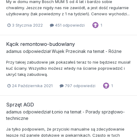
My w domu mamy Bosch MUM 5 od 4 lat i bardzo sobie
chwalimy. Jeszcze nigdy nas nie zawiódł, a jest dość regularnie
użytkowany (tak powiedzmy z 1 na tydzień). Cenowo wychodzi...
3 Stycznia 2022
451 odpowiedzi
1
Kącik remontowo-budowlany
adamus
odpowiedział
Wujek Przecinak
na temat -
Różne
Przy takiej zabudowie jak pokazałeś teraz to nie będziesz musiał
kuć ściany. Wszystko możesz wtedy na ścianie poprowadzić i
ukryć taką zabudową.
24 Października 2021
797 odpowiedzi
1
Sprzęt AGD
adamus
odpowiedział
Łonio
na temat -
Porady sprzętowo-
techniczne
Ja tylko podpowiem, że przyciski manualne są zdecydowanie
lepsze niż panele dotykowe w piekarnikach. Często w tych