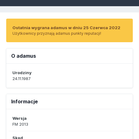
Ostatnia wygrana adamus w dniu 25 Czerwca 2022
Użytkownicy przyznają adamus punkty reputacji!
O adamus
Urodziny
24.11.1987
Informacje
Wersja
FM 2013
Skąd