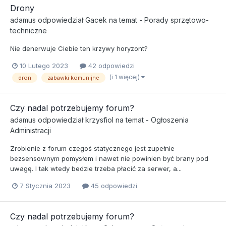
Drony
adamus
odpowiedział
Gacek
na temat -
Porady sprzętowo-
techniczne
Nie denerwuje Ciebie ten krzywy horyzont?
10 Lutego 2023
42 odpowiedzi
(i 1 więcej)
dron
zabawki komunijne
Czy nadal potrzebujemy forum?
adamus
odpowiedział
krzysfiol
na temat -
Ogłoszenia
Administracji
Zrobienie z forum czegoś statycznego jest zupełnie
bezsensownym pomysłem i nawet nie powinien być brany pod
uwagę. I tak wtedy bedzie trzeba płacić za serwer, a...
7 Stycznia 2023
45 odpowiedzi
Czy nadal potrzebujemy forum?