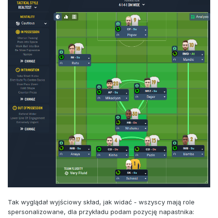
Tak wyglądał wyjściowy skład, jak widać - wszyscy mają role
spersonalizowane, dla przykładu podam pozycję napastnika: