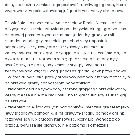
dnia, ale można zamiast tego postawić ruchliwego gońca, które
wyprowadzi w pole ustawioną już pod krycie wieży obrońców.
To właśnie stosowałem w tym sezonie w Realu. Niemal każda
pozycja była u mnie ustawiona pod indywidualnego gracza - np.
na prawej pomocy wyborem numer jeden był gracz w roli
raumdeuter, ale gdy zmieniali go schodzący napastnik,
schodzący skrzydłowy oraz skrzydłowy. Zmieniało to
zdecydowanie obraz gry. I czytając te książki tak właśnie często
bywa w futbolu - wprowadza się gracza nie po to, aby były
świeże siły, ale po to, aby zmienić styl gry. Wymaga to
zdecydowanie więcej uwagi podczas grania, gdyż przykładowo:
- w środku pola jako prawy środkowy pomocnik mamy mezzalę, a
na skrzydle gramy schodzącym napastnikiem
- zmieniamy SN na typowego, szeroko grającego skrzydłowego,
wtedy mezzala nie ma racji bytu, bo to gracz lubiący szukać grę
na skrzydle
- zmieniam role środkowych pomocników, mezzala gra teraz jako
lewy środkowy pomocnik, a na prawym-środku pomocy gra np.
rozgrywający lub długodystansowiec, który lubi wchodzić do
przodu, porusza się pionowo, nie poziomo jak mezzala.