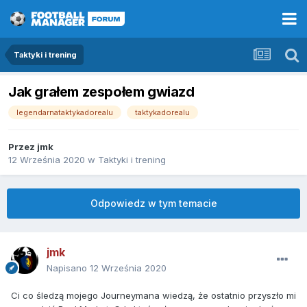
Taktyki i trening
Jak grałem zespołem gwiazd
legendarnataktykadorealu
taktykadorealu
Przez
jmk
12 Września 2020
w
Taktyki i trening
Odpowiedz w tym temacie
jmk
Napisano
12 Września 2020
Ci co śledzą mojego Journeymana wiedzą, że ostatnio przyszło mi