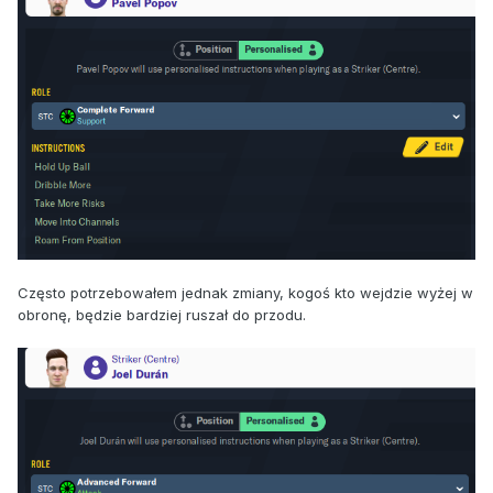
Często potrzebowałem jednak zmiany, kogoś kto wejdzie wyżej w
obronę, będzie bardziej ruszał do przodu.