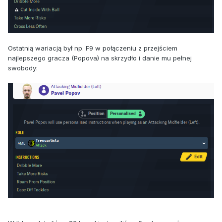
Ostatnią wariacją był np. F9 w połączeniu z przejściem
najlepszego gracza (Popova) na skrzydło i danie mu pełnej
swobody: