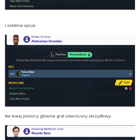
I ostatnia opcja:
Na lewej pomocy głownie grał odwrócony skrzydłowy: