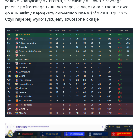
W lidze zdobyliśmy 82 bramki, straciliśmy 5 - dwa z rożnego,
jeden z pośredniego rzutu wolnego, a więc tylko stracone dwa
gole. Mieliśmy największy conversion rate wśród całej ligi -13%.
Czyli najlepiej wykorzystujemy stworzone okazje.