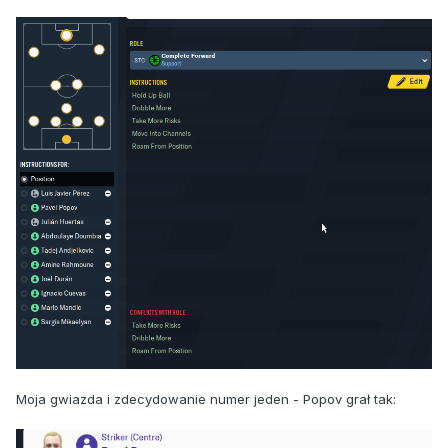
Moja gwiazda i zdecydowanie numer jeden - Popov grał tak: