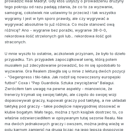
prowadzić Real Madryt. Gdy ktoś usłyszy o prowadzeniu drużyny
tego pokroju od razu padają zdania, że co to za wyzwanie,
samograj, cokolwiek nie ustawimy to przecież i tak wszystko
wygramy. I jest w tym sporo prawdy, ale czy wygrywać a
wygrywać absolutnie to już różnica. Co może stanowić ową
różnicę? Ano - wygranie bez porażki, wygranie 38-0-0,
rekordowa ilość strzelonych goli lub... rekordowa ilość goli
straconych.
U mnie wyszło to ostatnie, aczkolwiek przyznam, że było to dzieło
przypadku. Tzn. przypadek zapoczątkował serię, którą potem
musiałem już zdecydowanie prowadzić, bo mi się spodobało to
wyzwanie. Gra Realem zbiegła się u mnie z lekturą dwóch pozycji
- "Gegenpress i tiki-taka. Jak rodził się nowoczesny europejski
futbol" Coxa i "Pep Guardiola. Sztuka zwyciężania" Balagui.
Zwróciłem tam uwagę na pewne aspekty - mianowicie, że
trenerzy trzymali się swojej taktyki, ale często do swojej wizji
dopasowywali graczy, kupowali graczy pod taktykę, a nie układali
taktykę pod graczy - takie podejście najwygodniej stosować w
klubie bogatym. Mało tego, można z tych książek dostrzec to, co
właśnie odzwierciedliłem w opisywanym tutaj sezonie Realu. Nie
ma dwóch jednakowych graczy i owszem, można jedną wieżę w
polu karnym zamienić na drugą licząc na jego lepszą dyspozycję