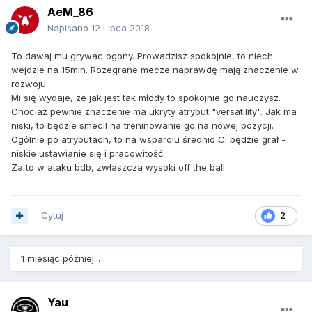
AeM_86
Napisano
12 Lipca 2018
To dawaj mu grywac ogony. Prowadzisz spokojnie, to niech
wejdzie na 15min. Rozegrane mecze naprawdę mają znaczenie w
rozwoju.
Mi się wydaje, ze jak jest tak młody to spokojnie go nauczysz.
Chociaż pewnie znaczenie ma ukryty atrybut "versatility". Jak ma
niski, to będzie smecil na treninowanie go na nowej pozycji.
Ogólnie po atrybutach, to na wsparciu średnio Ci będzie grał -
niskie ustawianie się i pracowitość.
Za to w ataku bdb, zwłaszcza wysoki off the ball.
Cytuj
2
1 miesiąc później...
Yau