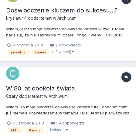
Doświadczenie kluczem do sukcesu...?
kryslaw44
dodał temat w
Archiwum
Witam, jest to moja pierwsza opisywana kariera w życiu. Mam
nadzieję, że nie zabraknie mi czasu, chęci i weny. 18.05.2013
Dzień dobry, witam wszystkich na pomeczowej konferencji
14 Stycznia 2014
2 odpowiedzi
prasowej - przywitał wszystkich rzecznik prasowy. W
(i 3 więcej)
juventus
kariera
dzisiejszym spotkaniu Sampdoria Genua pokonała na własnym
s...
W 80 lat dookoła świata.
Czary
dodał temat w
Archiwum
Witam. To moja pierwsza opisywana kariera tutaj, chociaż mam
już niemałe doświadczenie w temacie FMa. Jednak pierwszy raz
postawiłem sobie wyzwanie niemal niewykonalne. Celem jest
3 Listopada 2013
59 odpowiedzi
zdobycie Ligi Mistrzów na pięciu różnych kontynentach, a celem
(i 1 więcej)
FM13
Kariera
pobocznym, zdobycie także mistrzostwa kraju na każdy...