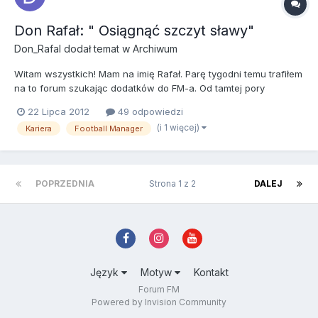
Don Rafał: " Osiągnąć szczyt sławy"
Don_Rafal
dodał temat w
Archiwum
Witam wszystkich! Mam na imię Rafał. Parę tygodni temu trafiłem
na to forum szukając dodatków do FM-a. Od tamtej pory
codziennie przeglądam wasze wpisy, szczególnie na karierę
22 Lipca 2012
49 odpowiedzi
Tonego Montany, ale czytam wszystkie . Postanowiłem, że też
(i 1 więcej)
Kariera
Football Manager
opiszę swoją karierę. Nie będę pisał fascynujących opowiada...
POPRZEDNIA
Strona 1 z 2
DALEJ
Język
Motyw
Kontakt
Forum FM
Powered by Invision Community