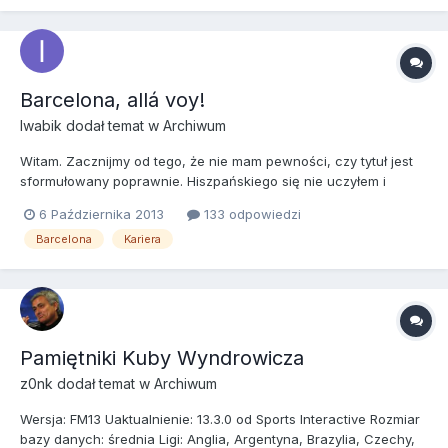
Barcelona, ​​allá voy!
Iwabik
dodał temat w
Archiwum
Witam. Zacznijmy od tego, że nie mam pewności, czy tytuł jest
sformułowany poprawnie. Hiszpańskiego się nie uczyłem i
prawdopodobnie uczyć się nie będę. W każdym bądź razie miało
6 Października 2013
133 odpowiedzi
to znaczyć coś w stylu "Barcelono, nadchodzę!". Chciałem, żeby
Barcelona
Kariera
tytuł wyglądał ciekawie. Wziąłem z Google tłumacza, wi...
Pamiętniki Kuby Wyndrowicza
z0nk
dodał temat w
Archiwum
Wersja: FM13 Uaktualnienie: 13.3.0 od Sports Interactive Rozmiar
bazy danych: średnia Ligi: Anglia, Argentyna, Brazylia, Czechy,