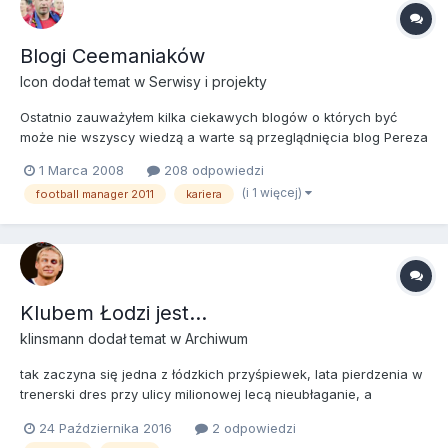
Blogi Ceemaniaków
Icon
dodał temat w
Serwisy i projekty
Ostatnio zauważyłem kilka ciekawych blogów o których być
może nie wszyscy wiedzą a warte są przeglądnięcia blog Pereza
> http://efemaniak.blogspot.com/ blog Gilika >
1 Marca 2008
208 odpowiedzi
http://footballmanbygilik.blogspot.com/ blog Sk8tera >
(i 1 więcej)
football manager 2011
kariera
http://sk8tera-kariery.blogspot.com/ blog Brudiego > http://ma...
Klubem Łodzi jest...
klinsmann
dodał temat w
Archiwum
tak zaczyna się jedna z łódzkich przyśpiewek, lata pierdzenia w
trenerski dres przy ulicy milionowej lecą nieubłaganie, a
marzenie z dzieciństwa o byciu piłkarzem przemknęło przed
24 Października 2016
2 odpowiedzi
moimi oczami, a teraz przemyka marzenie o zostaniu trenerem.