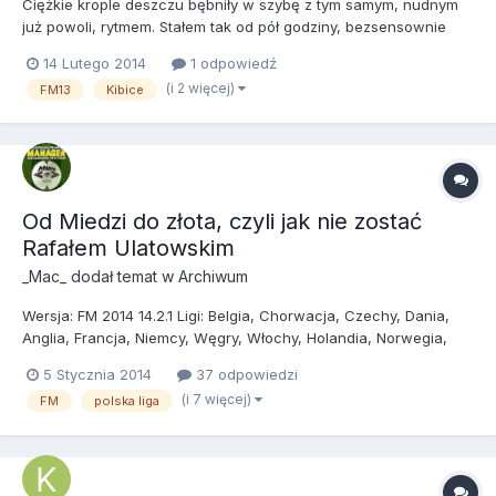
Ciężkie krople deszczu bębniły w szybę z tym samym, nudnym
już powoli, rytmem. Stałem tak od pół godziny, bezsensownie
wpatrując się w horyzont. Czarne chmury powoli zbierały się nie
14 Lutego 2014
1 odpowiedź
tylko na niebie, ale też nad moim życiem. Miałem już bowiem
(i 2 więcej)
FM13
Kibice
prawie czterdzieści lat, a nie osiągnąłem nigdy nic. W po...
Od Miedzi do złota, czyli jak nie zostać
Rafałem Ulatowskim
_Mac_
dodał temat w
Archiwum
Wersja: FM 2014 14.2.1 Ligi: Belgia, Chorwacja, Czechy, Dania,
Anglia, Francja, Niemcy, Węgry, Włochy, Holandia, Norwegia,
Polska, Portugalia, Rosja, Irlandia, Szkocja, Słowacja, Hiszpania,
5 Stycznia 2014
37 odpowiedzi
Szwecja, Ukraina, Serbia, Argentyna, Brazylia Baza danych:
(i 7 więcej)
FM
polska liga
Średnia (w sumie ok. 50 000 zawodników) Na po...