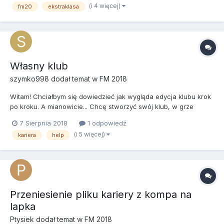
(i 4 więcej)
fm20
ekstraklasa
rozgrywką (najlepiej osoby co grają już dłuższy cz...
Własny klub
szymko998
dodał temat w
FM 2018
Witam! Chciałbym się dowiedzieć jak wygląda edycja klubu krok
po kroku. A mianowicie... Chcę stworzyć swój klub, w grze
klikam własny klub. Tworzę go w danej lidze (np. ekstraklasa).
7 Sierpnia 2018
1 odpowiedź
Podmieniam go z innym klubem. Gdy już go utworze i zapiszę
(i 5 więcej)
kariera
help
grę, chcę go edytować w "in game editorze". Wyszukuje go p...
Przeniesienie pliku kariery z kompa na
lapka
Ptysiek
dodał temat w
FM 2018