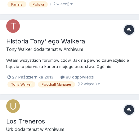
(i 2 więcej)
Kariera
Polska
stawiam sobie za cel, aby awansować nie ważne kiedy, a...
Historia Tony' ego Walkera
Tony Walker
dodał temat w
Archiwum
Witam wszystkich forumowiczów. Jak na pewno zauważyliście
będzie to pierwsza kariera mojego autorstwa. Ogólnie
zarejestrowanym użytkownikiem tego forum jestem od kilku dni.
27 Października 2013
88 odpowiedzi
Jednak wcześniej od dość dawna przeglądam wasze wpisy i
(i 2 więcej)
Tony Walker
Football Manager
śledzę wasze poczynania. Zanosiłem się już przy okazji FM-a 13
do opisa...
Los Treneros
Urk
dodał temat w
Archiwum