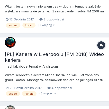
Witam, jestem nowy i nie wiem czy w dobrym temacie założyłem
wątek, ale mam takie pytanie... Zainstalowałem sobie FM 2018 na
kompie stacjonarnym i gram karierę, rozpoczynam trzeci sezon i
12 Grudnia 2017
3 odpowiedzi
myśle nad tym, aby spróbować zainstalować FM-a na laptopie..i
(i 1 więcej)
kariera
komp
pytanie, jeśli razem z FM-em zainstalu...
[PL] Kariera w Liverpoolu [FM 2018] Wideo
kariera
machlak
dodał temat w
Archiwum
Witam serdecznie Jestem Michał lat 34, od wielu lat zapalony
gracz Football Managera, aczkolwiek dopiero od jakiegoś czasu
także streamujący swoje podboje w FM. Jeżeli chodzi o
29 Października 2017
4 odpowiedzi
nagrywanie z Football Managera są to dopiero moje początki w
(i 2 więcej)
wideo
kariera
tym temacie, tak więc liczę na wasze wszelkie suge...