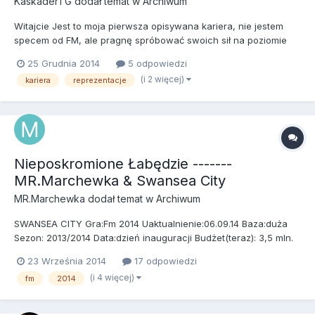
KaskaderTG
dodał temat w
Archiwum
Witajcie Jest to moja pierwsza opisywana kariera, nie jestem
specem od FM, ale pragnę spróbować swoich sił na poziomie
reprezentacyjnym. Cel, jaki postawiłem sobie w tej karierze
25 Grudnia 2014
5 odpowiedzi
myślę, że jest motywujący i będzie zachęcał mnie do dalszej,
(i 2 więcej)
kariera
reprezentacje
gdy mimo niepowodzeń. Ponadto nie spotkałem się z takim...
Nieposkromione Łabędzie -------
MR.Marchewka & Swansea City
MR.Marchewka
dodał temat w
Archiwum
SWANSEA CITY Gra:Fm 2014 Uaktualnienie:06.09.14 Baza:duża
Sezon: 2013/2014 Data:dzień inauguracji Budżet(teraz): 3,5 mln.
Cele:środek tabeli SKŁAD: BRAMKARZE: 21. Łukasz Fabiański Na
23 Września 2014
17 odpowiedzi
tą chwile pewniak w pierwszej "11" choć w planach jest
(i 4 więcej)
fm
2014
sprowadzenie transferowej "Bomby"...