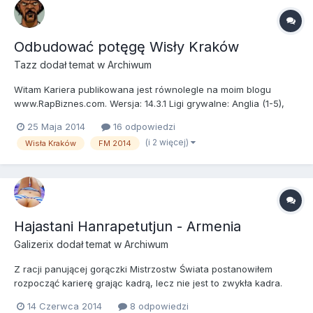
Odbudować potęgę Wisły Kraków
Tazz
dodał temat w
Archiwum
Witam Kariera publikowana jest równolegle na moim blogu
www.RapBiznes.com. Wersja: 14.3.1 Ligi grywalne: Anglia (1-5),
Belgia (1-3), Hiszpania (1-2), Holandia (1-2), Niemcy (1-3), Polska
25 Maja 2014
16 odpowiedzi
(1-2), Włochy (1-2). Pliki dodatkowe: FM Update 14.3 bartekr v. 1.0
(i 2 więcej)
Wisła Kraków
FM 2014
Klub: Wisła Kraków Krakows...
Hajastani Hanrapetutjun - Armenia
Galizerix
dodał temat w
Archiwum
Z racji panującej gorączki Mistrzostw Świata postanowiłem
rozpocząć karierę grając kadrą, lecz nie jest to zwykła kadra.
Niech nikogo nie zwiedzie, że wybrałem uczestnika Mistrzostw,
14 Czerwca 2014
8 odpowiedzi
wręcz odwrotnie, kadra Armenii to raczej chłopcy do bicia i ja