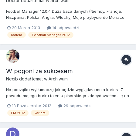
Doctor
dodał temat w
Archiwum
Football Manager 12.0.4 Duża baza danych (Niemcy, Francja,
Hiszpania, Polska, Anglia, Włochy) Moje przybycie do Monaco
równało się z dezaprobatą wszystkich Francuskich dzienników.
29 Marca 2013
14 odpowiedzi
Pisało się o tym, że z takim managerem AS Monaco szybko do
Kariera
Football Manager 2012
Ligue 1 nie powróci. Oczywiście, takie słowa nie działaj...
W pogoni za sukcesem
Necib
dodał temat w
Archiwum
Na początku wytłumaczę jak będzie wyglądała moja kariera.Z
powodu mojego braku talentu pisarskiego zdecydowałem się na
to aby mój opek był złożony z dużej ilości screenów oczywiście
13 Października 2012
29 odpowiedzi
opisy jakieś także będą.PROSZĘ O WYROZUMIAŁOŚĆ Mamy rok
FM 2012
kariera
2016. Od tego czasu w Polskiej piłce mało się zmieniło.Sel...