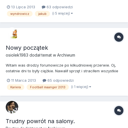
Hiszpania, Holandia, Honk Kong, Kolumbia, Korea Południowa,
13 Lipca 2013
63 odpowiedzi
Meksyk, Niemcy, Polska, Rosja, RPA, Singapur, Słowacja, Włochy
(i 5 więcej)
wyndrowicz
jakub
- w krajach gdzie to możliwe wybierałem ligę naj...
Nowy początek
osiolek1983
dodał temat w
Archiwum
Witam was drodzy forumowicze po kilkudniowej przerwie. Oj,
ostatnie dni to były ciężkie. Nawalił sprzęt i straciłem wszystkie
dane z dysku. Kiedy już zamontowałem nowy i zainstalowałem
11 Marca 2013
65 odpowiedzi
Fm- a wyskakiwał mi przy rozpoczęciu rozgrywki "crush dump".
(i 1 więcej)
Kariera
Football maanger 2013
Myślałem, że mnie przy tym "potarga". Teraz jest już c...
Trudny powrót na salony.