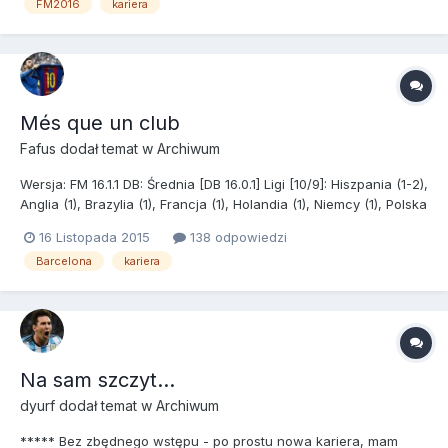
FM2016
kariera
Kilka ostatnich lat ciężko pracowałem, aby wybić się z...
Més que un club
Fafus
dodał temat w
Archiwum
Wersja: FM 16.1.1 DB: Średnia [DB 16.0.1] Ligi [10/9]: Hiszpania (1-2),
Anglia (1), Brazylia (1), Francja (1), Holandia (1), Niemcy (1), Polska
(1), Portugalia (1), Włochy (1) Dodatkowe pliki: FM 16 Real Names
16 Listopada 2015
138 odpowiedzi
Fix Zasady: Własne - postaram się opierać drużynę na
Barcelona
kariera
wychowankach FC Barce...
Na sam szczyt...
dyurf
dodał temat w
Archiwum
***** Bez zbędnego wstępu - po prostu nowa kariera, mam