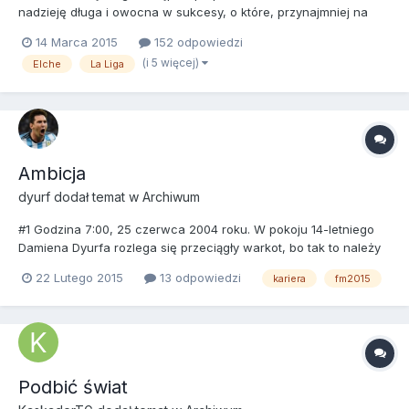
nadzieję długa i owocna w sukcesy, o które, przynajmniej na
początku, będzie bardzo trudno... Kariera rozpoczęta jeszcze na
14 Marca 2015
152 odpowiedzi
starej bazie danych, z jakimś plikiem z internetu na nowe składy,
(i 5 więcej)
Elche
La Liga
także coś w porównaniu z tymi od SI może się nie z...
Ambicja
dyurf
dodał temat w
Archiwum
#1 Godzina 7:00, 25 czerwca 2004 roku. W pokoju 14-letniego
Damiena Dyurfa rozlega się przeciągły warkot, bo tak to należy
nazwać, starego, wysłużonego budzika. Chłopiec zrywa się z
22 Lutego 2015
13 odpowiedzi
kariera
fm2015
łóżka i wyrzuca budzik przez okno spokojnie wyłącza
urządzenie. Spokojnie, bo wie, że to już ostatni dzień musi...
Podbić świat