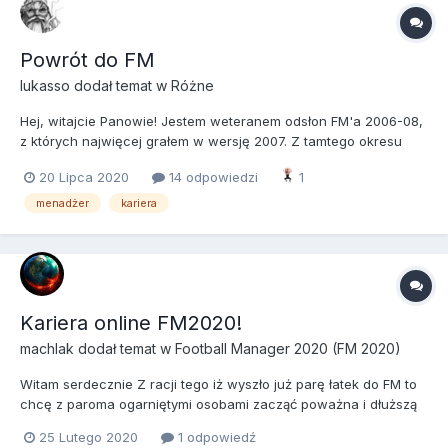
Powrót do FM
lukasso
dodał temat w
Różne
Hej, witajcie Panowie! Jestem weteranem odsłon FM'a 2006-08,
z których najwięcej grałem w wersję 2007. Z tamtego okresu
zresztą pochodzi konto, z którego zakładam ten wątek Coby nie
20 Lipca 2020
14 odpowiedzi
1
przedłużać - po latach innych spraw i zainteresowań, wróciła mi
ochota na solidną karierę w FM. Tutaj do W...
menadżer
kariera
Kariera online FM2020!
machlak
dodał temat w
Football Manager 2020 (FM 2020)
Witam serdecznie Z racji tego iż wyszło już parę łatek do FM to
chcę z paroma ogarniętymi osobami zacząć poważna i dłuższą
(minimum kilka sezonów) karierę online. Myślę że optymalną
25 Lutego 2020
1 odpowiedź
liczbą było by te 5-6 osób zainteresowanych tego typu