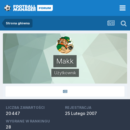
Strona główna
Makk
Użytkownik
LICZBA ZAWARTOŚCI
REJESTRACJA
20 447
25 Lutego 2007
WYGRANE W RANKINGU
28