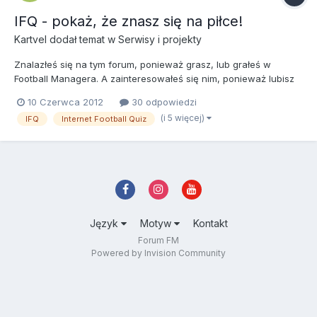
IFQ - pokaż, że znasz się na piłce!
Kartvel
dodał temat w
Serwisy i projekty
Znalazłeś się na tym forum, ponieważ grasz, lub grałeś w
Football Managera. A zainteresowałeś się nim, ponieważ lubisz
piłkę nożną. Interesujesz się nią. Sprawia Ci przyjemność.
10 Czerwca 2012
30 odpowiedzi
Śledzisz informacje z nią związane. Kariery zawodników.
(i 5 więcej)
IFQ
Internet Football Quiz
Transfery. Występy klubów. Wielkie mecze. Mam rację? Pewnie
ta...
Język
Motyw
Kontakt
Forum FM
Powered by Invision Community