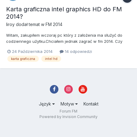
Karta graficzna intel graphics HD do FM
2014?
liroy
dodał temat w
FM 2014
Witam, zakupiłem wczoraj pc który z założenia ma służyć do
codziennego użytku.Chciałem jednak zagrać w fm 2014. Czy
ktoś mow mi udzielić informacji czy karta graficzna intel graphic
24 Października 2014
14 odpowiedzi
HD pozwoli mi na odpalenie gry? Bardzo proszę o pomoc.
karta graficzna
intel hd
Język
Motyw
Kontakt
Forum FM
Powered by Invision Community