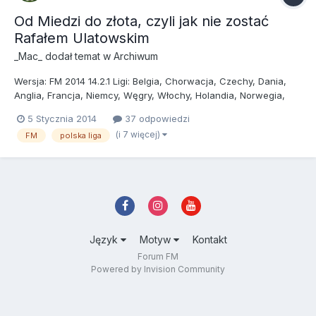
Od Miedzi do złota, czyli jak nie zostać
Rafałem Ulatowskim
_Mac_
dodał temat w
Archiwum
Wersja: FM 2014 14.2.1 Ligi: Belgia, Chorwacja, Czechy, Dania,
Anglia, Francja, Niemcy, Węgry, Włochy, Holandia, Norwegia,
Polska, Portugalia, Rosja, Irlandia, Szkocja, Słowacja, Hiszpania,
5 Stycznia 2014
37 odpowiedzi
Szwecja, Ukraina, Serbia, Argentyna, Brazylia Baza danych:
(i 7 więcej)
FM
polska liga
Średnia (w sumie ok. 50 000 zawodników) Na po...
Język
Motyw
Kontakt
Forum FM
Powered by Invision Community