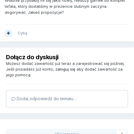
Właśnie przydałby mi się jakiś nowy, nieduży garnek bo komplet
tefala, który dostaliśmy w prezencie ślubnym zaczyna
dogorywać. Jakieś propozycje?
Cytuj
Dołącz do dyskusji
Możesz dodać zawartość już teraz a zarejestrować się później.
Jeśli posiadasz już konto,
zaloguj się
aby dodać zawartość za
jego pomocą.
Dodaj odpowiedź do tematu...
Obserwujący
0