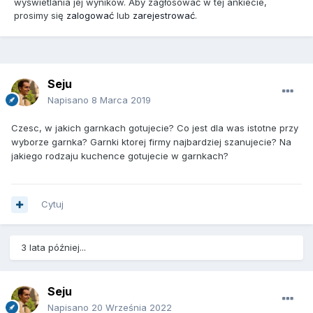
wyświetlania jej wyników. Aby zagłosować w tej ankiecie,
prosimy się
zalogować
lub
zarejestrować
.
Seju
Napisano
8 Marca 2019
Czesc, w jakich garnkach gotujecie? Co jest dla was istotne przy
wyborze garnka? Garnki ktorej firmy najbardziej szanujecie? Na
jakiego rodzaju kuchence gotujecie w garnkach?
Cytuj
3 lata później...
Seju
Napisano
20 Września 2022