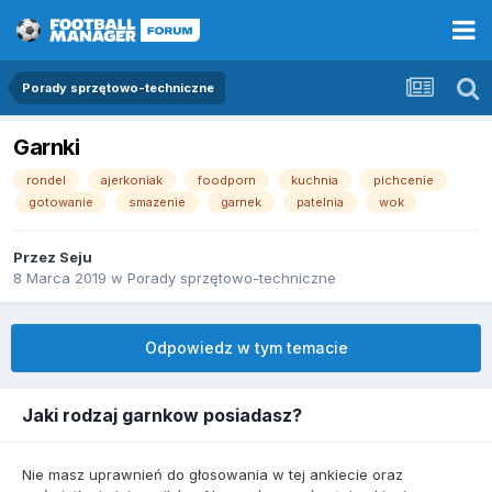
Porady sprzętowo-techniczne
Garnki
rondel
ajerkoniak
foodporn
kuchnia
pichcenie
gotowanie
smazenie
garnek
patelnia
wok
Przez
Seju
8 Marca 2019
w
Porady sprzętowo-techniczne
Odpowiedz w tym temacie
Jaki rodzaj garnkow posiadasz?
Nie masz uprawnień do głosowania w tej ankiecie oraz