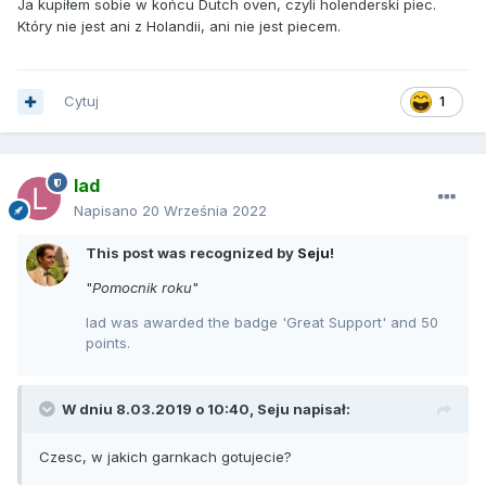
Ja kupiłem sobie w końcu Dutch oven, czyli holenderski piec.
Który nie jest ani z Holandii, ani nie jest piecem.
Cytuj
1
lad
Napisano
20 Września 2022
This post was recognized by
Seju
!
"
Pomocnik roku
"
lad was awarded the badge 'Great Support' and 50
points.
W dniu 8.03.2019 o 10:40,
Seju
napisał:
Czesc, w jakich garnkach gotujecie?