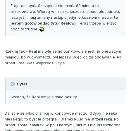
Frajerami być.. Szczęścia nie mieć.. 89 minuta to
przekleństwo. Wierzę w mistrza jeszcze (słabo, ale jednak),
lecz jeśli mają zmiany nastąpić jedynie kosztem majstra,
to
jestem gotów oddać tytuł Realowi
. Teraz trzeba wierzyć,
choć to trudne.
Rzeknę tak - Real ma tyle samo punktów, ale jest na pierwszym
miejscu, bo w dwumeczu był lepszy. Więc co za oddawanie. Po
prostu Real Was wyprzedził i tyle.
Cytat
Szkoda, że Real omijają takie pokuty
Daliście se wbić bramkę w końcówce meczu. Gdyby nie ręka
Messiego, to byście przegrali. Bramki Ruud nie strzelił ręką. Po
prostu został samiutki w polu karnym i nikt mu nie przeszkodził,
żeby pięknym uderzeniem głową wyrównał. Drugą strzelił