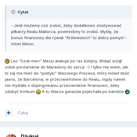
Cytat
- Jeśli możemy coś zrobić, żeby dodatkowo zmotywować
piłkarzy Realu Mallorca, powinniśmy to zrobić. Myślę, że
bonus finansowy dla rywali "Królewskich" to dobry pomysł –
mówi Messi.
Leo "Szok-men" Messi atakuje po raz kolejny. Widać wziął
sobie porównanie do Maradony do serca :-) I tylko nie wiem, jak
to się ma mieć do "polityki" Waszeego Prezesa, który mówił dość
jasno, że Barcelona, w przeciwieństwie do Realu, nigdy nawet
nie myślała o dopingowaniu przeciwników finansowo, żeby
zdobyć trofeum
A tu Wasza gwiazda pojechała po bandzie
Cytuj
Dżukuś