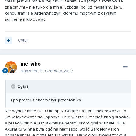
Messi jest dla mnie w tej chwili zerem, i - sądząc z rozmów ze
znajomymi - nie tylko dla mnie. Szkoda, bo już myślałem, że w
końcu trafił się Argentyńczyk, któremu mógłbym z czystym
sumieniem kibicować.
Cytuj
me_who
Napisano
10 Czerwca 2007
Cytat
i po prostu zlekceważyli przeciwnika
Nie wydaje mnie się. O ile np. z Getafe na bank zlekceważyli, to
już w lekceważenie Espanyolu nie wierzę. Przecież znają stawkę,
a przeciwnik nie jest jakimiś kelnerami skoro grał w finale UEFA.
Akurat tu winna była ogólna niefrasobliwość Barcelony i ich
nonszalancja. A może tez już widzieli się w glorii zwycięzców, a