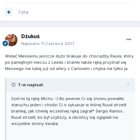
Cytuj
Dżukuś
Napisano
11 Czerwca 2007
Widać Messiemu jeszcze dużo brakuje do chociażby Raula, który
po pamiętnym meczu z Leeds i bramki także ręką przyznał się.
Messiego nie lubię już od afery z Carlosem i chyba nie tylko ja.
T-m napisał:
Szoł mi tą rękę Michu :-) Bo pewnie Ci się znowu powaliło
staruchu jeden i chodzi Ci o sytuacje w której Ruud strzelił
bramkę, jak chwilę wcześniej ręką zagrał* Sergio Ramos.
Ruud strzelił, bo był szybszy, a obrońcy się oglądali na
wszystkie strony świata.