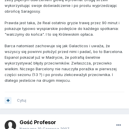
wykorzystując swoje doświadczenie i po prostu wyprzedzając
obrońcę Saragossy.
Prawda jest taka, że Real ostatnio gryzie trawę przez 90 minut i
pokazuje typowo wyspiarskie podejście do każdego spotkania:
"walczymy do końca". I to się Królewskim opłaca.
Barca natomiast zachowuje się jak Galacticos i uważa, że
wszyscy się powinni położyć przed nimi i padać, bo to Barcelona.
Espanol pokazał już w Madrycie, że potrafią świetnie
wykorzystywać błędy przeciwników. Zwłaszcza, przeciwko
wielkim. Niczego Barcelony nie nauczyła porażka w pierwszej
części sezonu (1:3 ?) i po prostu zlekceważyli przeciwnika. I
dlatego jesteście na drugim miejscu.
Cytuj
Gość Profesor
Napisano
10 Czerwca 2007