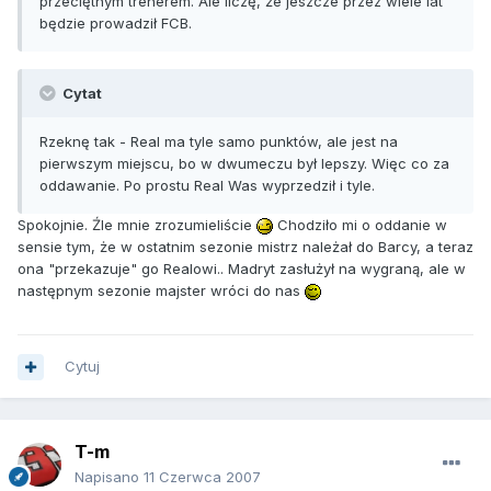
przeciętnym trenerem. Ale liczę, że jeszcze przez wiele lat
będzie prowadził FCB.
Cytat
Rzeknę tak - Real ma tyle samo punktów, ale jest na
pierwszym miejscu, bo w dwumeczu był lepszy. Więc co za
oddawanie. Po prostu Real Was wyprzedził i tyle.
Spokojnie. Źle mnie zrozumieliście
Chodziło mi o oddanie w
sensie tym, że w ostatnim sezonie mistrz należał do Barcy, a teraz
ona "przekazuje" go Realowi.. Madryt zasłużył na wygraną, ale w
następnym sezonie majster wróci do nas
Cytuj
T-m
Napisano
11 Czerwca 2007