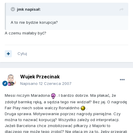
jmk napisał:
A to nie bydzie korupcja?
A czemu miałaby być?
Cytuj
Wujek Przecinak
Napisano
12 Czerwca 2007
Messi niczym Maradona
. I bardzo dobrze. Ma płakać, że
zdobył barmkę ręką, a sędzia tego nie widział? Bez jaj. O nagrodę
Fair Play niech sobie walczy Ronaldinho
.
Druga sprawa. Motywowanie poprzez nagrody pieniężne. Czy
można to nazwać korpucją? Wszystko zależy od interpretacji.
Jeżeli Barcelona chce zmobilizować piłkarzy z Majorki to
dlaczego nie może tego zrobić? Nie płacą im za to, żeby przegrali