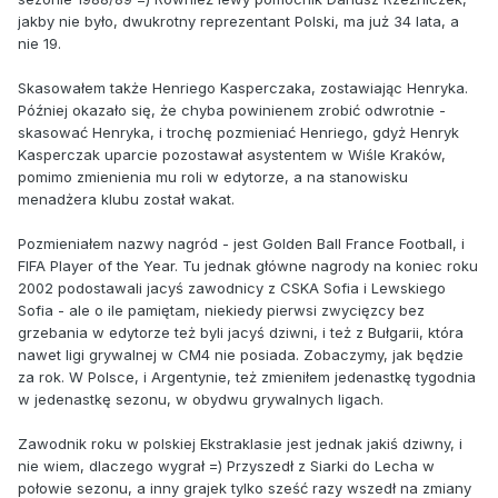
jakby nie było, dwukrotny reprezentant Polski, ma już 34 lata, a
nie 19.
Skasowałem także Henriego Kasperczaka, zostawiając Henryka.
Później okazało się, że chyba powinienem zrobić odwrotnie -
skasować Henryka, i trochę pozmieniać Henriego, gdyż Henryk
Kasperczak uparcie pozostawał asystentem w Wiśle Kraków,
pomimo zmienienia mu roli w edytorze, a na stanowisku
menadżera klubu został wakat.
Pozmieniałem nazwy nagród - jest Golden Ball France Football, i
FIFA Player of the Year. Tu jednak główne nagrody na koniec roku
2002 podostawali jacyś zawodnicy z CSKA Sofia i Lewskiego
Sofia - ale o ile pamiętam, niekiedy pierwsi zwycięzcy bez
grzebania w edytorze też byli jacyś dziwni, i też z Bułgarii, która
nawet ligi grywalnej w CM4 nie posiada. Zobaczymy, jak będzie
za rok. W Polsce, i Argentynie, też zmieniłem jedenastkę tygodnia
w jedenastkę sezonu, w obydwu grywalnych ligach.
Zawodnik roku w polskiej Ekstraklasie jest jednak jakiś dziwny, i
nie wiem, dlaczego wygrał =) Przyszedł z Siarki do Lecha w
połowie sezonu, a inny grajek tylko sześć razy wszedł na zmiany