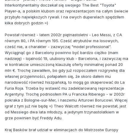
Interkontynentalny doczekał się swojego The Best "Toyota"
Player-a, a polskim klubom oraz reprezentacjom na całym świecie
przybyło największych rywali. I na owych duperelach spędziłem
kilka dobrych godzin =)
Powstał również - latem 2002r piętnastoletni - Leo Messi, z CA
równym 80, i PA równym 195. Cześć atrybutów ma losowych,
cześć nie, a charakter - zazwyczaj "model professional".
Wyciągnąć go z Barcelony powinno być bardzo ciężko (mam
nadzieję) - lojalność 19, ulubiony klub - Barcelona, i zazwyczaj ma
w kontrakcie umieszczoną klauzulę oferty minimalnej ponad 20
mln €. Trochę zawaliłem, bo gdy już rozpoczałem rozgrywkę dla
własnej przyjemności, połapałem się, że skoro dałem mu
narodowość również hiszpańską, to mogą go skaperować do La
Furia Roja. Trzeba by wstawić mu zadeklarowaną reprezentacje
Argentyny. Trochę podniosłem PA u Francka Riberego - w 2002r
pokraka z Bologne-sur-Mer, i naszemu Arturowi Borucowi. Więcej
igrał z tym już nie będę =) Theo Walcott również nie powstał, jest
od Messiego dwa lata młodszy, a jedynym trzynastolatkiem w
grze powinien być Freddy Adu.
Kraj Basków brał udział w eliminacjach do Mistrzostw Europy