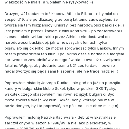
większość nie miała, a wolałem nie ryzykować =)
Drużynę U21 dodałem też klubowi Athletic Bilbao - niby miał on
zespół U19, ale po dłuższej grze parę lat temu zauważyłem, że
tworzą się tam hiszpańscy juniorzy, bez narodowości baskijskiej, i
jest problem z przedłużaniem z nimi kontraktu - po zaoferowaniu
szesnastolatkowi kontraktu przez Athletic nie dostawał on
narodowości baskijskiej, jak w nowszych efemach, tylko
pojawiało się okienko, że można sprowadzać tylko Basków. Innym
razem prowadziłem ten klub, i po jakimś czasie normalnie mogłem
sprowadzać zawodników z całego świata - również rozwiązanie
fatalne. Wątpię, aby dodanie teamu U21 coś tu dało - pewnie
nadal tworzyć się będą sami Hiszpanie, ale nie tracę nadziei =)
Poprawiłem historię Jerzego Dudka - nie grał on już na początku
kariery w bułgarskim klubie Sokol, tylko w polskim GKS Tychy,
wskutek czego skasowałem mu również język bułgarski. Być
może stworzę właściwy klub, Sokół Tychy, którego nie ma w
bazie danych, by i to poprawić, ale póki co - nie chce mi się =)
Poprawiłem historię Patryka Rachwała - debiut w Ekstraklasie
zaliczył chyba w sezonie 1998/99, a nie jako pięciolatek, w
sezonie 1988/89 =) Również lewy pomocnik Dariusz Rzeźniczek,