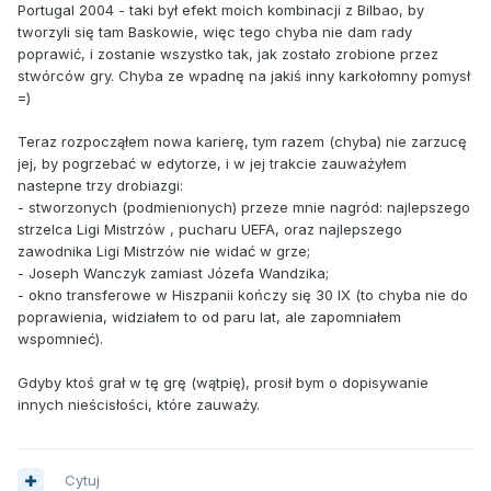
Portugal 2004 - taki był efekt moich kombinacji z Bilbao, by
tworzyli się tam Baskowie, więc tego chyba nie dam rady
poprawić, i zostanie wszystko tak, jak zostało zrobione przez
stwórców gry. Chyba ze wpadnę na jakiś inny karkołomny pomysł
=)
Teraz rozpocząłem nowa karierę, tym razem (chyba) nie zarzucę
jej, by pogrzebać w edytorze, i w jej trakcie zauważyłem
nastepne trzy drobiazgi:
- stworzonych (podmienionych) przeze mnie nagród: najlepszego
strzelca Ligi Mistrzów , pucharu UEFA, oraz najlepszego
zawodnika Ligi Mistrzów nie widać w grze;
- Joseph Wanczyk zamiast Józefa Wandzika;
- okno transferowe w Hiszpanii kończy się 30 IX (to chyba nie do
poprawienia, widziałem to od paru lat, ale zapomniałem
wspomnieć).
Gdyby ktoś grał w tę grę (wątpię), prosił bym o dopisywanie
innych nieścisłości, które zauważy.
Cytuj