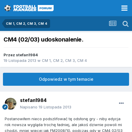
CM 1, CM 2, CM 3, CM 4
CM4 (02/03) udoskonalenie.
Przez
stefan1984
19 Listopada 2013
w
CM 1, CM 2, CM 3, CM 4
Odpowiedz w tym temacie
stefan1984
Napisano
19 Listopada 2013
Postanowiłem nieco podszlifować tę odsłonę gry - niby edycja
rok nowsza wygląda trochę ładniej, ale jakoś dziwnie powoli mi
chodzi, mniej więcej jak FM2008/10, podczas gdy w CM4 02/03