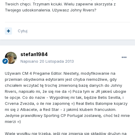
Twoich chęci. Trzymam kciuki. Wielu zapewne skorzysta z
Twojego udoskonalenia. Używasz Johny Rivers?
Cytuj
stefan1984
Napisano
20 Listopada 2013
Używam CM 4 Pregame Editor. Niestety, modyfikowanie na
przemian obydwoma edytorami jest chyba niemożliwe, gdy
chciałem wczytać tę trochę zmienioną bazę danych do Johny
Rivers, napisało mi, że się nie da =) Poza tym w JR jakieś ubogie
te opcje. Co do nazw - Wygodniej mi tak, będzie Betis Sevilla, i
Crvena Zvezda, o ile nie zapomnę =) Real Betis Balompie kojarzy
mi się z Albacete, a Red Star - z jakimś klubem francuskim.
Jedynie prawidłowy Sporting CP Portugal zostawię, choć też mnie
mierzi =)
Wiele wysiłku nie trzeba, jeśli nie zmienia się składów drużyn na