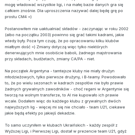
mogę władować wszystkie ligi, i na małej bazie danych gra się
całkiem znośnie. Dla uproszczenia nazywać dalej będę grę po
prostu CM4 =)
Postanowiłem nie uaktualniać składów - zaczynając w roku 2002
(albo na początku 2003) powinno się grać takimi kadrami, jakie
wtedy były. Poza tym czuję, że po opracowaniu kilku klubów
miałbym dość =) Zmiany dotyczą więc tylko niektórych
denerwujących mnie osobiście baboli, żadnego majstrowania
przy składach, budżetach, zmiany CA/PA - niet.
Na początek Argentyna - tamtejsze kluby nie miały drużyn
młodzieżowych, tylko pierwsze drużyny, i B-teamy. Powodowało
to, że po wielu sezonach w kadrach zespołów nie było prawie
żadnych grywalnych zawodników - choć regeni w Argentynie się
tworzą na wolnym transferze, to AI nie kupowało ich prawie
wcale. Dodałem więc do każdego klubu z grywalnych dwóch
najwyższych lig - więcej mi się nie chciało - team U21, ciekawe
jakie będą efekty po jakiejś dekadzie.
To samo uczyniłem w klubach Ukraińskich - każdy zespół z
Wyższej Ligi, i Pierwszej Ligi, dostał w prezencie team U21, gdyż