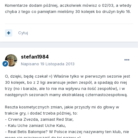
Komentarze dodam później, aczkolwiek mówisz o 02/03, a wtedy
chyba z tego co pamiętam mieliśmy 30 kolejek bo drużyn było 16.
Cytuj
stefan1984
Napisano
19 Listopada 2013
O, dzięki, będę czekał =) Właśnie tylko w pierwszym sezonie jest
30 kolejek, bo z 2 ligi awansuje jeden zespół, a spadają do niej
trzy (no i baraże, ale to nie ma wpływu na ilość zespołów), i w
następnych sezonach mamy ekstraklasę czternastozespołową.
Reszta kosmetycznych zmian, jakie przyszły mi do głowy w
trakcie gry, i dodać trzeba później, to:
- Crvena Zvezda, zamiast Red Star,
- Kalu Uche zamiast Uche Kalu,
- Real Betis Balompie? W Polsce inaczej nazywamy ten klub, nie
mogę się przyzwyczaić do tej nazwy =)