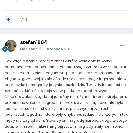
Cytuj
stefan1984
Napisano
23 Listopada 2013
Tak więc ostatnio, oprócz rzeczy które wymieniłem wyżej,
pododawałem caaaałe mnóstwo mediów, czyli zazwyczaj po 3-4
na kraj, nie ruszałem jedynie Anglii, bo tam każde hrabstwo ma
chyba w grze swój lokalny środek przekazu, więc ingerowanie w
to przez laika mogło by jedynie zaszkodzić. Teraz tylko pozostaje
czekać aż któreś się pojawią w plotkach transferowych.
Nakolorowałem się, dodając różnym drużynom trzecie stroje, oraz
pokombinowałem z nagrodami - w każdym kraju, gdzie nie było
jedenastki sezonu, stworzyłem taką, zazwyczaj zamiast
jedenastek tygodnia, które były chyba wszędzie, i do których i tak
nigdy nie zaglądałem. Stworzyłem nagrodę Europejskiego Złotego
Buta, w Hiszpanii jakieś anglojęzyczne nagrody stały się Trofeo
Zamora - jedna, i Trofeo Pichichi - druga. Puchar