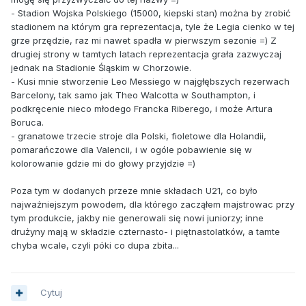
- Stadion Wojska Polskiego (15000, kiepski stan) można by zrobić
stadionem na którym gra reprezentacja, tyle że Legia cienko w tej
grze przędzie, raz mi nawet spadła w pierwszym sezonie =) Z
drugiej strony w tamtych latach reprezentacja grała zazwyczaj
jednak na Stadionie Śląskim w Chorzowie.
- Kusi mnie stworzenie Leo Messiego w najgłębszych rezerwach
Barcelony, tak samo jak Theo Walcotta w Southampton, i
podkręcenie nieco młodego Francka Riberego, i może Artura
Boruca.
- granatowe trzecie stroje dla Polski, fioletowe dla Holandii,
pomarańczowe dla Valencii, i w ogóle pobawienie się w
kolorowanie gdzie mi do głowy przyjdzie =)
Poza tym w dodanych przeze mnie składach U21, co było
najważniejszym powodem, dla którego zacząłem majstrowac przy
tym produkcie, jakby nie generowali się nowi juniorzy; inne
drużyny mają w składzie czternasto- i piętnastolatków, a tamte
chyba wcale, czyli póki co dupa zbita...
Cytuj