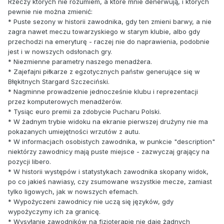
Rzeczy których nie rozumiem, a które mnie denerwują, i których
pewnie nie można zmienić:
* Puste sezony w historii zawodnika, gdy ten zmieni barwy, a nie
zagra nawet meczu towarzyskiego w starym klubie, albo gdy
przechodzi na emeryturę - raczej nie do naprawienia, podobnie
jest i w nowszych odsłonach gry.
* Niezmienne parametry naszego menadżera.
* Zajefajni piłkarze z egzotycznych państw generujące się w
Błękitnych Stargard Szczeciński.
* Nagminne prowadzenie jednocześnie klubu i reprezentacji
przez komputerowych menadżerów.
* Tysiąc euro premii za zdobycie Pucharu Polski.
* W żadnym trybie widoku na ekranie pierwszej drużyny nie ma
pokazanych umiejętności wrzutów z autu.
* W informacjach osobistych zawodnika, w punkcie "description"
niektórzy zawodnicy mają puste miejsce - zazwyczaj grający na
pozycji libero.
* W historii występów i statystykach zawodnika skopany widok,
po co jakieś nawiasy, czy zsumowane wszystkie mecze, zamiast
tylko ligowych, jak w nowszych efemach.
* Wypożyczeni zawodnicy nie uczą się języków, gdy
wypożyczymy ich za granicę.
* Wysyłanie zawodników na fizjoterapię nie daję żadnych