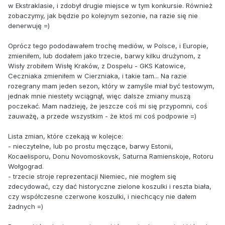
w Ekstraklasie, i zdobył drugie miejsce w tym konkursie. Również
zobaczymy, jak będzie po kolejnym sezonie, na razie się nie
denerwuję =)
Oprócz tego pododawałem trochę mediów, w Polsce, i Europie,
zmieniłem, lub dodałem jako trzecie, barwy kilku drużynom, z
Wisły zrobiłem Wisłę Kraków, z Dospelu - GKS Katowice,
Ceczniaka zmieniłem w Cierzniaka, i takie tam... Na razie
rozegrany mam jeden sezon, który w zamyśle miał być testowym,
jednak mnie niestety wciągnął, więc dalsze zmiany muszą
poczekać. Mam nadzieję, że jeszcze coś mi się przypomni, coś
zauważę, a przede wszystkim - że ktoś mi coś podpowie =)
Lista zmian, które czekają w kolejce:
- nieczytelne, lub po prostu męczące, barwy Estonii,
Kocaelisporu, Donu Novomoskovsk, Saturna Ramienskoje, Rotoru
Wołgograd.
- trzecie stroje reprezentacji Niemiec, nie mogłem się
zdecydować, czy dać historyczne zielone koszulki i reszta biała,
czy współczesne czerwone koszulki, i niechcący nie dałem
żadnych =)