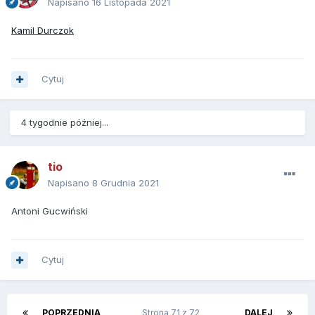
Napisano
16 Listopada 2021
Kamil Durczok
Cytuj
4 tygodnie później...
tio
Napisano
8 Grudnia 2021
Antoni Gucwiński
Cytuj
POPRZEDNIA
Strona 71 z 72
DALEJ