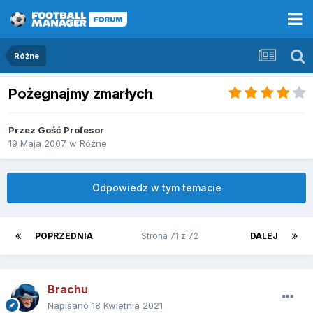
Różne
Pożegnajmy zmarłych
Przez Gość Profesor
19 Maja 2007
w
Różne
Odpowiedz w tym temacie
POPRZEDNIA
Strona 71 z 72
DALEJ
Brachu
Napisano
18 Kwietnia 2021