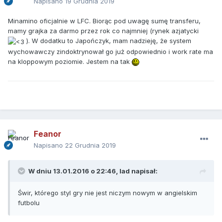
Napisano
19 Grudnia 2019
Minamino oficjalnie w LFC. Biorąc pod uwagę sumę transferu,
mamy grajka za darmo przez rok co najmniej (rynek azjatycki
). W dodatku to Japończyk, mam nadzieję, że system
wychowawczy zindoktrynował go już odpowiednio i work rate ma
na kloppowym poziomie. Jestem na tak
Feanor
Napisano
22 Grudnia 2019
W dniu 13.01.2016 o 22:46,
lad
napisał:
Świr, którego styl gry nie jest niczym nowym w angielskim
futbolu