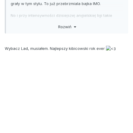
grały w tym stylu. To już przebrzmiala bajka IMO.
No i przy intensywności dzisiejszej angielskiej ligi takie
granie jest bardzo ryzykowne dla zdrowia piłkarzy. Ilość
Rozwiń
kontuzji w LFC to raczej nie przypadek tylko wynik filozofii
Kloppa.
Wybacz Lad, musiałem. Najlepszy kibicowski rok ever