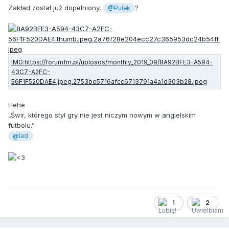
Zakład został już dopełniony,
?
@Pulek
Hehe
„
Świr
,
k
tórego styl gry nie jest niczym nowym w angielskim
futbolu
.”
@lad
1
2