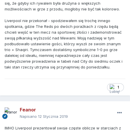
się, że gdyby ich rywalem była drużyna o większych
możliwościach w grze z przodu, mogłoby nie być tak kolorowo.
Liverpool nie przekonał - spodziewałem się trochę innego
spotkania, gdzie The Reds po dwóch porażkach z rzędu będą
chcieli wejść w ten mecz na sportowej złości i zademonstrować
swoją piłkarską wyższość nad Mewami. Moją nadzieję w tym
podbudowało ustawienie gości, którzy wyszli ze swoim znanym
trio + Shaqiri. Tymczasem dostaliśmy symboliczne 1-0 po grze
dalekiej od ideału, niemniej najważniejsze cały czas jest
podwyższenie prowadzenia w tabeli nad City do siedmiu oczek i
taki stan rzeczy utrzyma się przynajmniej do poniedziałku.
1
Feanor
Napisano
12 Stycznia 2019
IMHO Liverpool prezentował swoje częste oblicze w starciach z