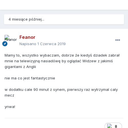
4 miesiące później...
Feanor
Napisano
1 Czerwca 2019
Mamy to, wszystko wybaczam, dobrze że kiedyś dziadek zabrał
mnie na telewizyjną nasiadówę by oglądać Widzew z jakimiś
gigantami z Anglii
nie ma co jest fantastycznie
w dodatku cale 90 minut z synem, pierwszy raz wytrzymal caly
mecz
ynwa!
8