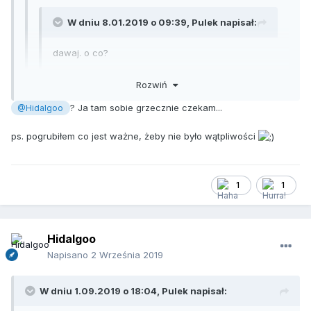
W dniu 8.01.2019 o 09:39,
Pulek
napisał:
dawaj. o co?
No to chyba klasycznie, o jakieś
lepsze
pół litra?
Rozwiń
ale tylko wypite razem! więc zakład stoi:)
? Ja tam sobie grzecznie czekam...
@Hidalgoo
ps. pogrubiłem co jest ważne, żeby nie było wątpliwości
1
1
Hidalgoo
Napisano
2 Września 2019
W dniu 1.09.2019 o 18:04,
Pulek
napisał: