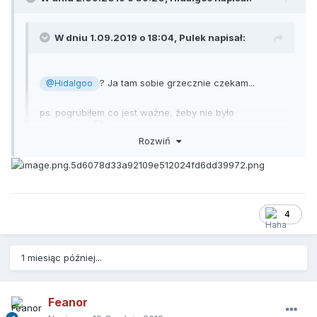
W dniu 1.09.2019 o 18:04,
Pulek
napisał:
? Ja tam sobie grzecznie czekam...
@Hidalgoo
ps. pogrubiłem co jest ważne, żeby nie było
wątpliwości
Rozwiń
pamiętam, pamiętam
spróbuję się jakoś od października
na piłce pojawiać, to może będzie okazja dziabnąć po
meczu któregoś wieczoru
4
1 miesiąc później...
Feanor