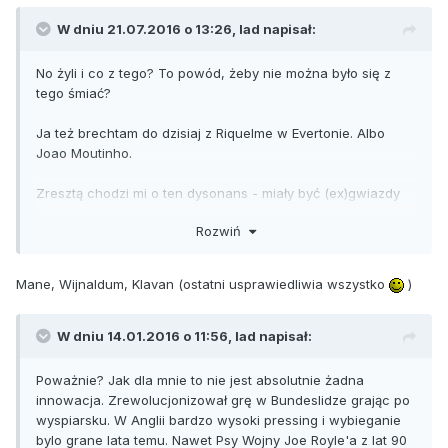
W dniu 21.07.2016 o 13:26,
lad
napisał:
No żyli i co z tego? To powód, żeby nie można było się z
tego śmiać?
Ja też brechtam do dzisiaj z Riquelme w Evertonie. Albo
Joao Moutinho.
Zresztą chodzi mi o ten dysonans - miały być (ex)gwiazdy
Borussii, a przychodzi przepłacony typ z Southampton,
Rozwiń
odrzut z Newcastle i 30-letni Estończyk z Augsburga xd
Mane, Wijnaldum, Klavan (ostatni usprawiedliwia wszystko
)
W dniu 14.01.2016 o 11:56,
lad
napisał:
Poważnie? Jak dla mnie to nie jest absolutnie żadna
innowacja. Zrewolucjonizował grę w Bundeslidze grając po
wyspiarsku. W Anglii bardzo wysoki pressing i wybieganie
bylo grane lata temu. Nawet Psy Wojny Joe Royle'a z lat 90