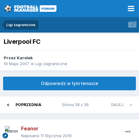
Ligi zagraniczne
Liverpool FC
Przez
Karolek
19 Maja 2007
w
Ligi zagraniczne
Odpowiedz w tym temacie
POPRZEDNIA
Strona 38 z 38
DALEJ
Feanor
Napisano
11 Stycznia 2019