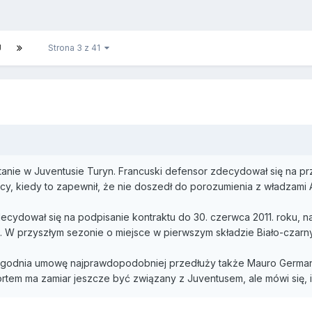
J
Strona 3 z 41
anie w Juventusie Turyn. Francuski defensor zdecydował się na pr
ęcy, kiedy to zapewnił, że nie doszedł do porozumienia z władzami 
cydował się na podpisanie kontraktu do 30. czerwca 2011. roku, na
. W przyszłym sezonie o miejsce w pierwszym składzie Biało-czar
tygodnia umowę najprawdopodobniej przedłuży także Mauro German
tem ma zamiar jeszcze być związany z Juventusem, ale mówi się, iż