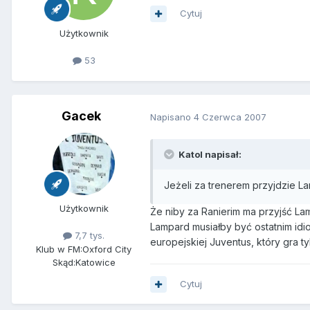
Cytuj
Użytkownik
53
Gacek
Napisano
4 Czerwca 2007
Katol napisał:
Jeżeli za trenerem przyjdzie La
Użytkownik
Że niby za Ranierim ma przyjść La
Lampard musiałby być ostatnim idi
7,7 tys.
europejskiej Juventus, który gra ty
Klub w FM:
Oxford City
Skąd:
Katowice
Cytuj