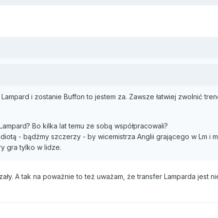
 Lampard i zostanie Buffon to jestem za. Zawsze łatwiej zwolnić tr
 Lampard? Bo kilka lat temu ze sobą współpracowali?
idiotą - bądźmy szczerzy - by wicemistrza Anglii grającego w Lm i
y gra tylko w lidze.
rzały. A tak na poważnie to też uważam, że transfer Lamparda jest 