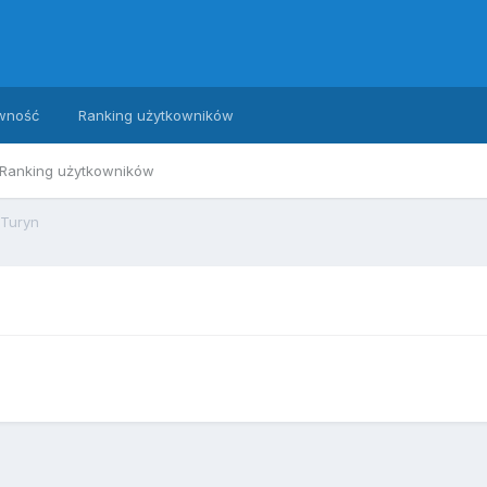
wność
Ranking użytkowników
Ranking użytkowników
 Turyn