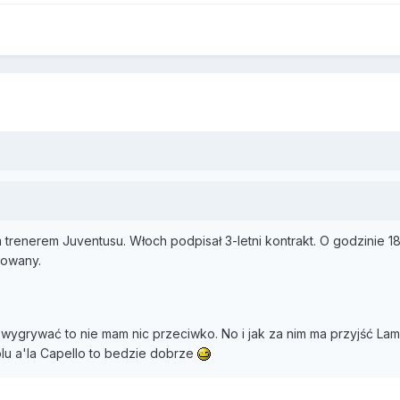
 trenerem Juventusu. Włoch podpisał 3-letni kontrakt. O godzinie 1
towany.
a wygrywać to nie mam nic przeciwko. No i jak za nim ma przyjść La
olu a'la Capello to bedzie dobrze