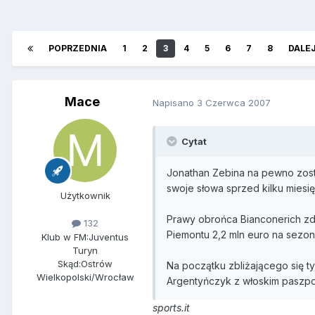
POPRZEDNIA
1
2
3
4
5
6
7
8
DALE
Mace
Napisano
3 Czerwca 2007
Cytat
Jonathan Zebina na pewno zost
swoje słowa sprzed kilku miesi
Użytkownik
Prawy obrońca Bianconerich zde
132
Piemontu 2,2 mln euro na sezon
Klub w FM:
Juventus
Turyn
Skąd:
Ostrów
Na początku zbliżającego się 
Wielkopolski/Wrocław
Argentyńczyk z włoskim paszpor
sports.it