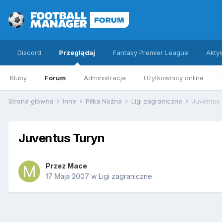
Discord
Przeglądaj
Fantasy Premier League
Akty
Kluby
Forum
Administracja
Użytkownicy online
Strona główna
Inne
Piłka Nożna
Ligi zagraniczne
Juventus
Juventus Turyn
Przez
Mace
17 Maja 2007
w
Ligi zagraniczne