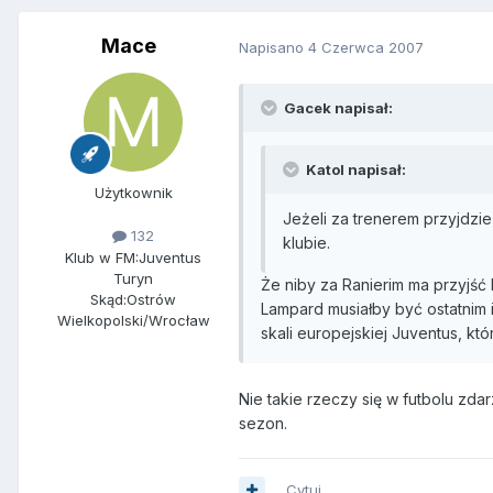
Mace
Napisano
4 Czerwca 2007
Gacek napisał:
Katol napisał:
Użytkownik
Jeżeli za trenerem przyjdzie
132
klubie.
Klub w FM:
Juventus
Turyn
Że niby za Ranierim ma przyjść
Skąd:
Ostrów
Lampard musiałby być ostatnim 
Wielkopolski/Wrocław
skali europejskiej Juventus, któr
Nie takie rzeczy się w futbolu zda
sezon.
Cytuj