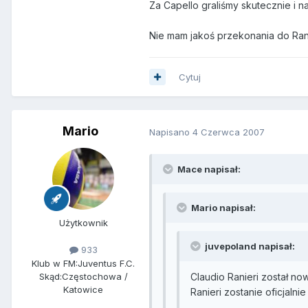
Za Capello graliśmy skutecznie i n
Nie mam jakoś przekonania do Rani
Cytuj
Mario
Napisano
4 Czerwca 2007
Mace napisał:
Mario napisał:
Użytkownik
juvepoland napisał:
933
Klub w FM:
Juventus F.C.
Skąd:
Częstochowa /
Claudio Ranieri został no
Katowice
Ranieri zostanie oficjaln