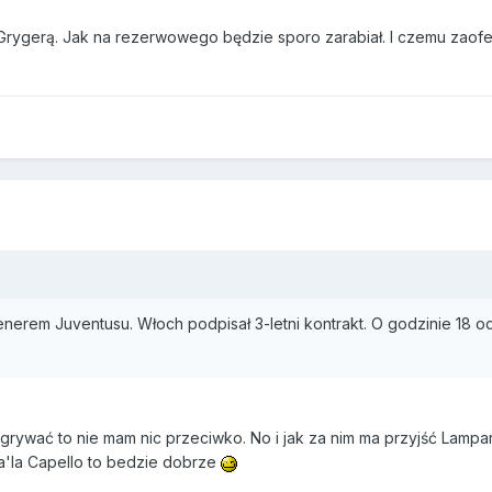
Grygerą. Jak na rezerwowego będzie sporo zarabiał. I czemu zaofer
enerem Juventusu. Włoch podpisał 3-letni kontrakt. O godzinie 18 o
ygrywać to nie mam nic przeciwko. No i jak za nim ma przyjść Lampa
 a'la Capello to bedzie dobrze