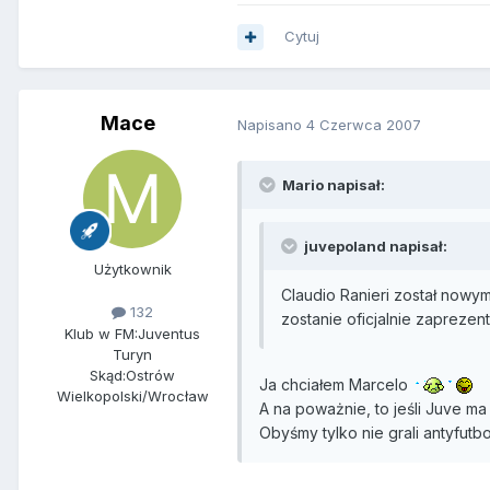
Cytuj
Mace
Napisano
4 Czerwca 2007
Mario napisał:
juvepoland napisał:
Użytkownik
Claudio Ranieri został nowym
132
zostanie oficjalnie zaprezen
Klub w FM:
Juventus
Turyn
Skąd:
Ostrów
Ja chciałem Marcelo
Wielkopolski/Wrocław
A na poważnie, to jeśli Juve m
Obyśmy tylko nie grali antyfutb