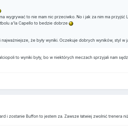
e ma wygrywać to nie mam nic przeciwko. No i jak za nim ma przyjść
utbolu a'la Capello to bedzie dobrze
i najważniejsze, że były wyniki. Oczekuje dobrych wyników, styl w 
Calciopoli to wyniki były, bo w niektórych meczach sprzyjali nam sęd
rd i zostanie Buffon to jestem za. Zawsze łatwiej zwolnić trenera n