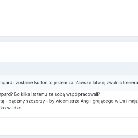
mpard i zostanie Buffon to jestem za. Zawsze łatwiej zwolnić trener
mpard? Bo kilka lat temu ze sobą współpracowali?
otą - bądźmy szczerzy - by wicemistrza Anglii grającego w Lm i ma
lko w lidze.