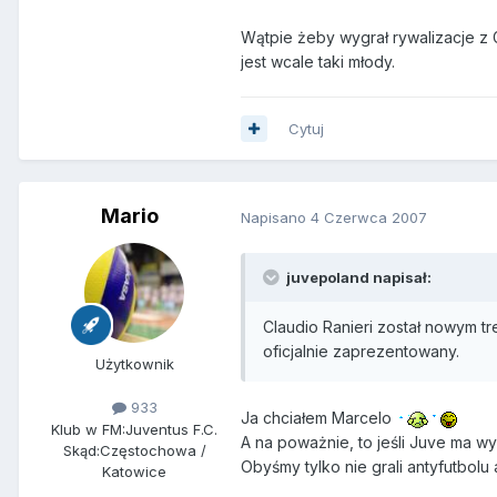
Wątpie żeby wygrał rywalizacje z 
jest wcale taki młody.
Cytuj
Mario
Napisano
4 Czerwca 2007
juvepoland napisał:
Claudio Ranieri został nowym tr
oficjalnie zaprezentowany.
Użytkownik
933
Ja chciałem Marcelo
Klub w FM:
Juventus F.C.
A na poważnie, to jeśli Juve ma w
Skąd:
Częstochowa /
Obyśmy tylko nie grali antyfutbolu
Katowice