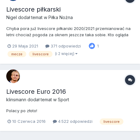
Livescore piłkarski
Nigel
dodał temat w
Piłka Nożna
Chyba pora już livescore piłkarski 2020/2021 przemianować na
letni chociaż pogoda za oknem jeszcze taka sobie. Kto ogląda
finał Ligi Mistrzów? Jakie typy? Komu kibicujecie?
29 Maja 2021
371 odpowiedzi
1
(i 2 więcej)
mecze
livescore
Livescore Euro 2016
klinsmann
dodał temat w
Sport
Polacy po złoto!
10 Czerwca 2016
4 522 odpowiedzi
livescore