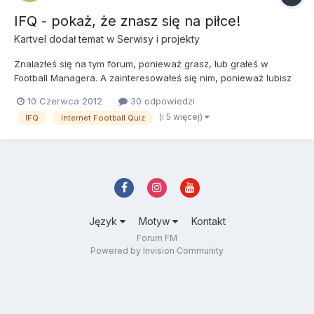
IFQ - pokaż, że znasz się na piłce!
Kartvel
dodał temat w
Serwisy i projekty
Znalazłeś się na tym forum, ponieważ grasz, lub grałeś w
Football Managera. A zainteresowałeś się nim, ponieważ lubisz
piłkę nożną. Interesujesz się nią. Sprawia Ci przyjemność.
10 Czerwca 2012
30 odpowiedzi
Śledzisz informacje z nią związane. Kariery zawodników.
(i 5 więcej)
IFQ
Internet Football Quiz
Transfery. Występy klubów. Wielkie mecze. Mam rację? Pewnie
ta...
Język
Motyw
Kontakt
Forum FM
Powered by Invision Community