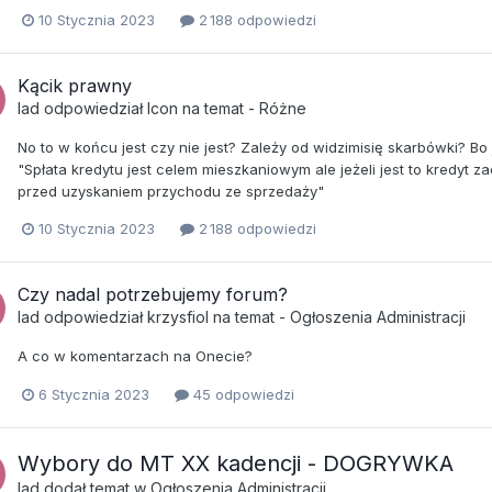
10 Stycznia 2023
2 188 odpowiedzi
Kącik prawny
lad
odpowiedział
Icon
na temat -
Różne
No to w końcu jest czy nie jest? Zależy od widzimisię skarbówki? Bo 
"Spłata kredytu jest celem mieszkaniowym ale jeżeli jest to kredyt 
przed uzyskaniem przychodu ze sprzedaży"
10 Stycznia 2023
2 188 odpowiedzi
Czy nadal potrzebujemy forum?
lad
odpowiedział
krzysfiol
na temat -
Ogłoszenia Administracji
A co w komentarzach na Onecie?
6 Stycznia 2023
45 odpowiedzi
Wybory do MT XX kadencji - DOGRYWKA
lad
dodał temat w
Ogłoszenia Administracji