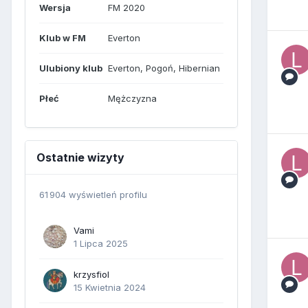
Wersja
FM 2020
Klub w FM
Everton
Ulubiony klub
Everton, Pogoń, Hibernian
Płeć
Mężczyzna
Ostatnie wizyty
61 904 wyświetleń profilu
Vami
1 Lipca 2025
krzysfiol
15 Kwietnia 2024