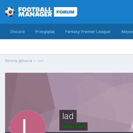
Discord
Przeglądaj
Fantasy Premier League
Aktyw
Strona główna
lad
lad
Mod Team