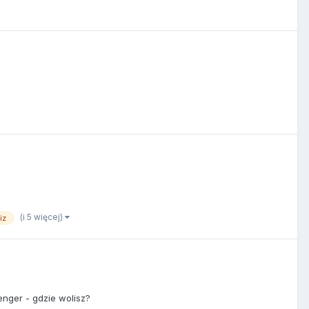
(i 5 więcej)
iz
nger - gdzie wolisz?