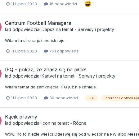
11 Lipca 2023
16 odpowiedzi
1
Centrum Football Managera
lad
odpowiedział
Dapsz
na temat -
Serwisy i projekty
Witam ta strona już nie istnieje.
11 Lipca 2023
791 odpowiedzi
IFQ - pokaż, że znasz się na piłce!
lad
odpowiedział
Kartvel
na temat -
Serwisy i projekty
Witam temat do zamknięcia. IFQ już nie istnieje.
11 Lipca 2023
30 odpowiedzi
IFQ
Internet Football Qu
Kącik prawny
lad
odpowiedział
Icon
na temat -
Różne
Wow, no to niezłe wieści Odezwę się pod wieczór na PW albo Messe