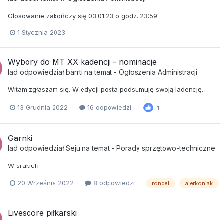
Głosowanie zakończy się 03.01.23 o godz. 23:59
1 Stycznia 2023
Wybory do MT XX kadencji - nominacje
lad
odpowiedział
barrti
na temat -
Ogłoszenia Administracji
Witam zgłaszam się. W edycji posta podsumuję swoją ladencję.
13 Grudnia 2022
16 odpowiedzi
1
Garnki
lad
odpowiedział
Seju
na temat -
Porady sprzętowo-techniczne
W srakich
20 Września 2022
8 odpowiedzi
rondel
ajerkoniak
Livescore piłkarski