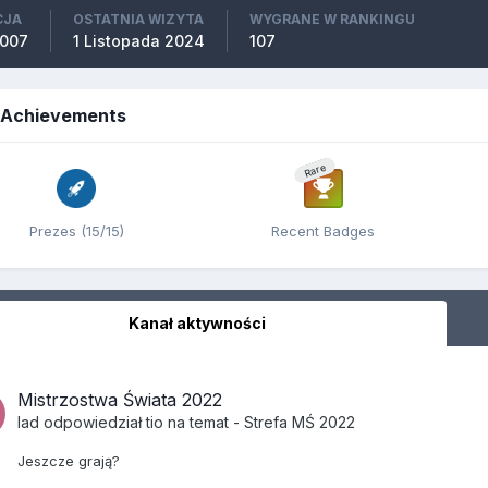
CJA
OSTATNIA WIZYTA
WYGRANE W RANKINGU
2007
1 Listopada 2024
107
s Achievements
Rare
Prezes (15/15)
Recent Badges
Kanał aktywności
Mistrzostwa Świata 2022
lad
odpowiedział
tio
na temat -
Strefa MŚ 2022
Jeszcze grają?