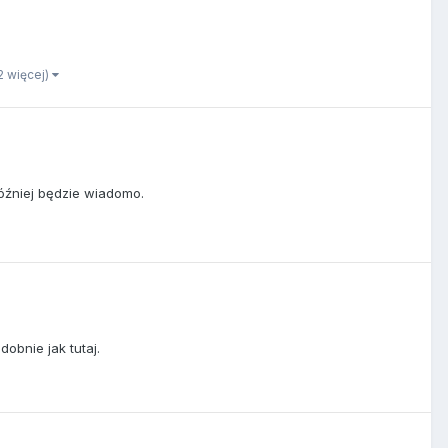
 2 więcej)
óźniej będzie wiadomo.
obnie jak tutaj.