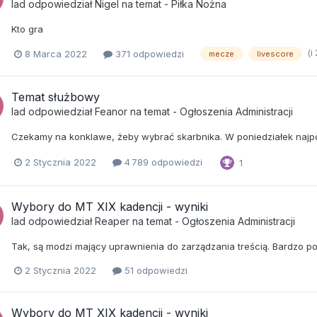
lad
odpowiedział
Nigel
na temat -
Piłka Nożna
Kto gra
(i
8 Marca 2022
371 odpowiedzi
mecze
livescore
Temat służbowy
lad
odpowiedział
Feanor
na temat -
Ogłoszenia Administracji
Czekamy na konklawe, żeby wybrać skarbnika. W poniedziałek najp
2 Stycznia 2022
4 789 odpowiedzi
1
Wybory do MT XIX kadencji - wyniki
lad
odpowiedział
Reaper
na temat -
Ogłoszenia Administracji
Tak, są modzi mający uprawnienia do zarządzania treścią. Bardzo pod
2 Stycznia 2022
51 odpowiedzi
Wybory do MT XIX kadencji - wyniki