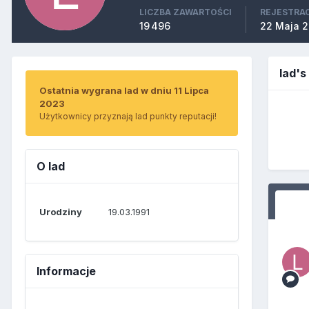
LICZBA ZAWARTOŚCI
REJESTRA
19 496
22 Maja 
lad'
Ostatnia wygrana lad w dniu 11 Lipca
2023
Użytkownicy przyznają lad punkty reputacji!
O lad
Urodziny
19.03.1991
Informacje