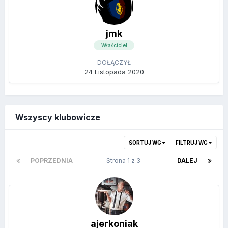
jmk
Właściciel
DOŁĄCZYŁ
24 Listopada 2020
Wszyscy klubowicze
SORTUJ WG
FILTRUJ WG
POPRZEDNIA
Strona 1 z 3
DALEJ
ajerkoniak