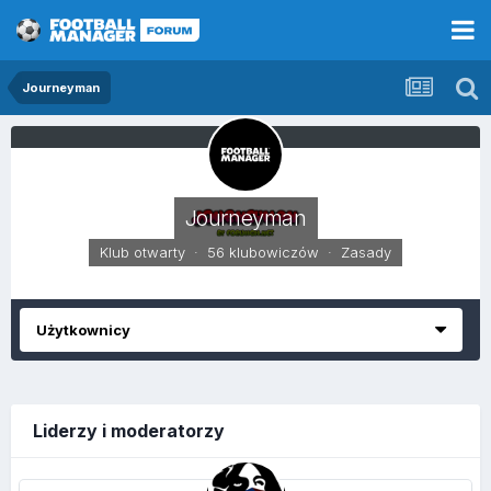
Journeyman
Journeyman
Klub otwarty · 56 klubowiczów ·
Zasady
Użytkownicy
Liderzy i moderatorzy