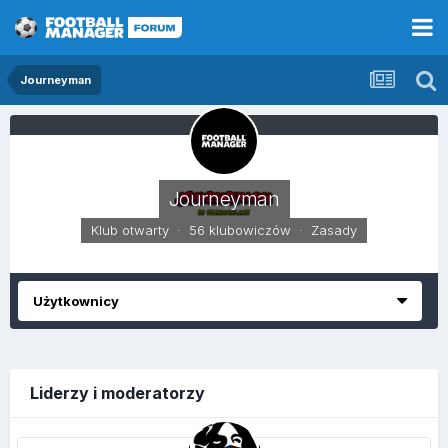
Journeyman
Journeyman
Klub otwarty · 56 klubowiczów ·
Zasady
Użytkownicy
Liderzy i moderatorzy